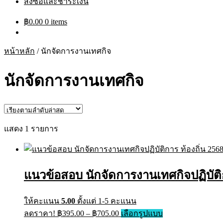
สั่งซื้อและชำระเงิน
฿
0.00
0 items
หน้าหลัก
/
นักจัดการงานเทศกิจ
นักจัดการงานเทศกิจ
แสดง 1 รายการ
แนวข้อสอบ นักจัดการงานเทศกิจปฏิบัติก
ให้คะแนน
5.00
ตั้งแต่ 1-5 คะแนน
Price
This
ลดราคา!
฿
395.00
–
฿
705.00
เลือกรูปแบบ
range:
product