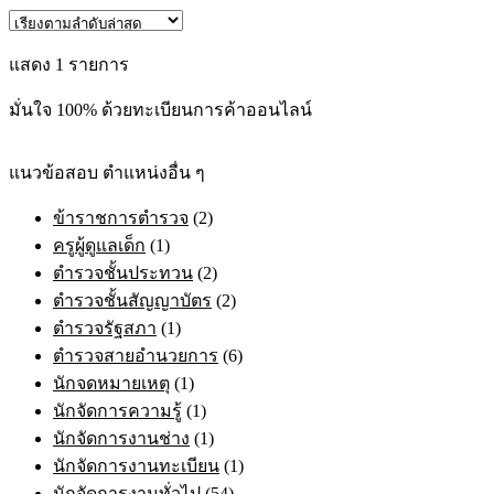
has
฿395.00
multiple
through
variants.
แสดง 1 รายการ
฿705.00
The
options
มั่นใจ 100% ด้วยทะเบียนการค้าออนไลน์
may
be
chosen
on
แนวข้อสอบ ตำแหน่งอื่น ๆ
the
product
ข้าราชการตำรวจ
(2)
page
ครูผู้ดูแลเด็ก
(1)
ตำรวจชั้นประทวน
(2)
ตำรวจชั้นสัญญาบัตร
(2)
ตำรวจรัฐสภา
(1)
ตำรวจสายอำนวยการ
(6)
นักจดหมายเหตุ
(1)
นักจัดการความรู้
(1)
นักจัดการงานช่าง
(1)
นักจัดการงานทะเบียน
(1)
นักจัดการงานทั่วไป
(54)