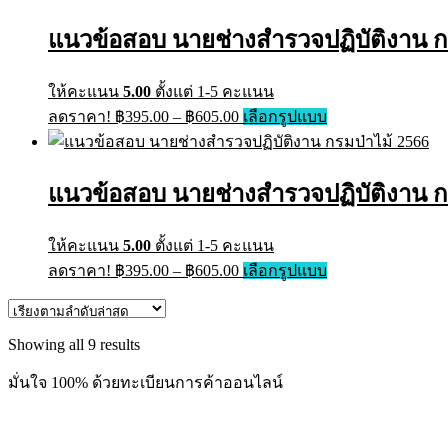
แนวข้อสอบ นายช่างสำรวจปฏิบัติงาน ก
ให้คะแนน
5.00
ตั้งแต่ 1-5 คะแนน
Price
This
ลดราคา!
฿
395.00
–
฿
605.00
เลือกรูปแบบ
range:
product
has
฿395.00
multiple
through
variants.
แนวข้อสอบ นายช่างสำรวจปฏิบัติงาน กร
฿605.00
The
options
may
ให้คะแนน
5.00
ตั้งแต่ 1-5 คะแนน
be
Price
This
ลดราคา!
฿
395.00
–
฿
605.00
เลือกรูปแบบ
chosen
range:
product
on
has
฿395.00
the
multiple
through
product
variants.
Sorted
Showing all 9 results
page
฿605.00
The
by
options
latest
มั่นใจ 100% ด้วยทะเบียนการค้าออนไลน์
may
be
chosen
on