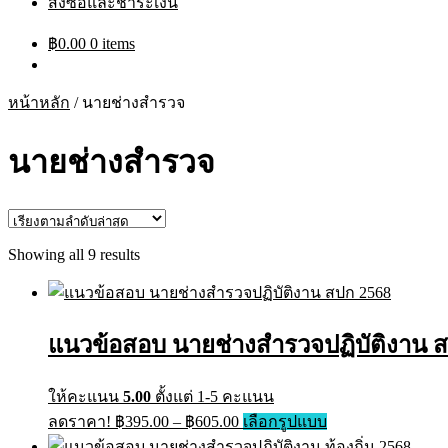
สั่งซื้อและชำระเงิน
฿
0.00
0 items
หน้าหลัก
/
นายช่างสำรวจ
นายช่างสำรวจ
Sorted
Showing all 9 results
by
latest
แนวข้อสอบ นายช่างสำรวจปฏิบัติงาน ส
ให้คะแนน
5.00
ตั้งแต่ 1-5 คะแนน
Price
This
ลดราคา!
฿
395.00
–
฿
605.00
เลือกรูปแบบ
range:
product