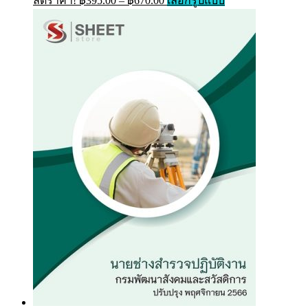
ลดราคา!
฿
395.00
–
฿
670.00
เลือกรูปแบบ
chosen
range:
product
on
has
฿395.00
the
multiple
through
product
variants.
page
฿670.00
The
options
may
be
chosen
on
the
product
page