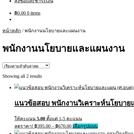
สั่งซื้อและชำระเงิน
฿
0.00
0 items
หน้าหลัก
/
พนักงานนโยบายและแผนงาน
พนักงานนโยบายและแผนงาน
Sorted
Showing all 2 results
by
latest
แนวข้อสอบ พนักงานวิเคราะห์นโยบายแ
ให้คะแนน
5.00
ตั้งแต่ 1-5 คะแนน
Price
This
ลดราคา!
฿
395.00
–
฿
670.00
เลือกรูปแบบ
range:
product