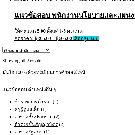
has
฿395.00
multiple
through
variants.
แนวข้อสอบ พนักงานนโยบายและแผนงาน
฿670.00
The
options
may
ให้คะแนน
5.00
ตั้งแต่ 1-5 คะแนน
be
Price
This
ลดราคา!
฿
395.00
–
฿
605.00
เลือกรูปแบบ
chosen
range:
product
on
has
฿395.00
the
multiple
through
product
variants.
Sorted
Showing all 2 results
page
฿605.00
The
by
options
latest
มั่นใจ 100% ด้วยทะเบียนการค้าออนไลน์
may
be
chosen
แนวข้อสอบ ตำแหน่งอื่น ๆ
on
the
ข้าราชการตำรวจ
(2)
product
page
ครูผู้ดูแลเด็ก
(1)
ตำรวจชั้นประทวน
(2)
ตำรวจชั้นสัญญาบัตร
(2)
ตำรวจรัฐสภา
(1)