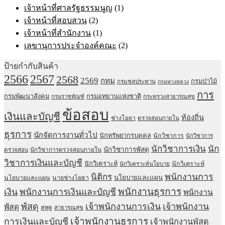
เจ้าหน้าที่ศาลรัฐธรรมนูญ
(1)
เจ้าหน้าที่สอบสวน
(2)
เจ้าหน้าที่สำนักงาน
(1)
เลขานุการประจำองค์คณะ
(2)
ป้ายกำกับสินค้า
2567
2566
2568
2569
กทม
กรมป่าไม้
กรมชลประทาน
กรมทางหลวง
การ
กรมพัฒนาสังคม
กรมอุทยานแห่งชาติ
กรมราชทัณฑ์
กระทรวงสาธารณสุข
ข้อสอบ
เงินและบัญชี
ท้องถิ่น
ช่างโยธา
ตรวจสอบภายใน
ธุรการ
นักจัดการงานทั่วไป
นักทรัพยากรบุคคล
นักวิชาการ
นักวิชาการ
นักวิชาการเงิน
นัก
นักวิชาการพัสดุ
ตรวจสอบ
นักวิชาการตรวจสอบภายใน
วิชาการเงินและบัญชี
นักวิเคราะห์
นักวิเคราะห์
นักวิเคราะห์นโยบาย
พนักงานการ
นิติกร
นโยบายและแผน
นโยบายและแผน
นายช่างโยธา
พนักงานธุรการ
เงิน
พนักงานการเงินและบัญชี
พนักงาน
พัสดุ
เจ้าพนักงานการเงิน
เจ้าพนักงาน
พัสดุ
สพฐ
สาธารณสุข
เจ้าพนักงานธุรการ
การเงินและบัญชี
เจ้าพนักงานพัสดุ