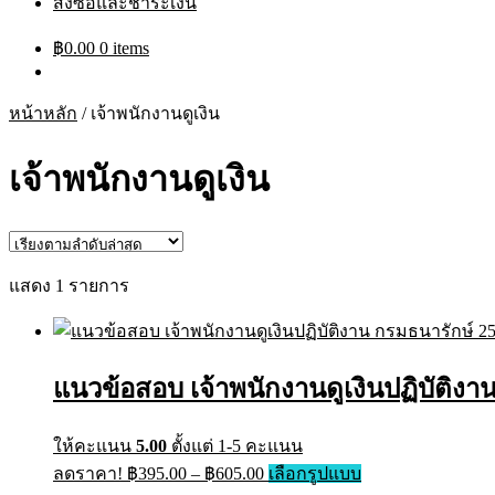
สั่งซื้อและชำระเงิน
฿
0.00
0 items
หน้าหลัก
/
เจ้าพนักงานดูเงิน
เจ้าพนักงานดูเงิน
แสดง 1 รายการ
แนวข้อสอบ เจ้าพนักงานดูเงินปฏิบัติงา
ให้คะแนน
5.00
ตั้งแต่ 1-5 คะแนน
Price
This
ลดราคา!
฿
395.00
–
฿
605.00
เลือกรูปแบบ
range:
product