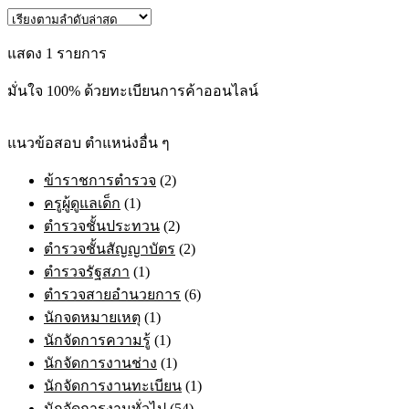
has
฿395.00
multiple
through
variants.
แสดง 1 รายการ
฿605.00
The
options
มั่นใจ 100% ด้วยทะเบียนการค้าออนไลน์
may
be
chosen
on
แนวข้อสอบ ตำแหน่งอื่น ๆ
the
product
ข้าราชการตำรวจ
(2)
page
ครูผู้ดูแลเด็ก
(1)
ตำรวจชั้นประทวน
(2)
ตำรวจชั้นสัญญาบัตร
(2)
ตำรวจรัฐสภา
(1)
ตำรวจสายอำนวยการ
(6)
นักจดหมายเหตุ
(1)
นักจัดการความรู้
(1)
นักจัดการงานช่าง
(1)
นักจัดการงานทะเบียน
(1)
นักจัดการงานทั่วไป
(54)