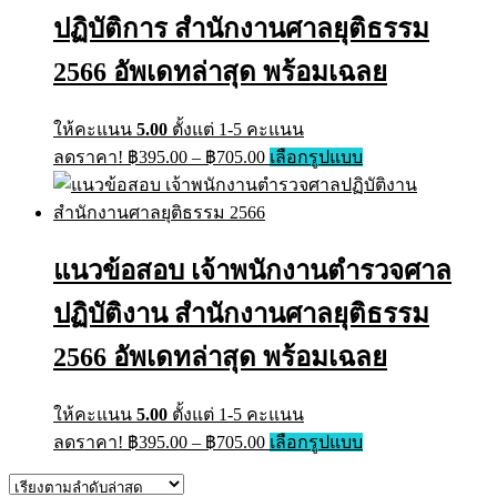
may
ปฏิบัติการ สำนักงานศาลยุติธรรม
be
chosen
on
2566 อัพเดทล่าสุด พร้อมเฉลย
the
product
page
ให้คะแนน
5.00
ตั้งแต่ 1-5 คะแนน
Price
This
ลดราคา!
฿
395.00
–
฿
705.00
เลือกรูปแบบ
range:
product
has
฿395.00
multiple
through
variants.
฿705.00
The
แนวข้อสอบ เจ้าพนักงานตำรวจศาล
options
may
ปฏิบัติงาน สำนักงานศาลยุติธรรม
be
chosen
on
2566 อัพเดทล่าสุด พร้อมเฉลย
the
product
page
ให้คะแนน
5.00
ตั้งแต่ 1-5 คะแนน
Price
This
ลดราคา!
฿
395.00
–
฿
705.00
เลือกรูปแบบ
range:
product
has
฿395.00
multiple