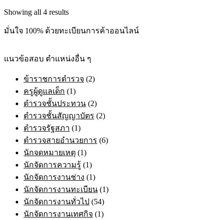
through
variants.
Sorted
Showing all 4 results
฿705.00
The
by
options
latest
มั่นใจ 100% ด้วยทะเบียนการค้าออนไลน์
may
be
chosen
แนวข้อสอบ ตำแหน่งอื่น ๆ
on
the
ข้าราชการตำรวจ
(2)
product
page
ครูผู้ดูแลเด็ก
(1)
ตำรวจชั้นประทวน
(2)
ตำรวจชั้นสัญญาบัตร
(2)
ตำรวจรัฐสภา
(1)
ตำรวจสายอำนวยการ
(6)
นักจดหมายเหตุ
(1)
นักจัดการความรู้
(1)
นักจัดการงานช่าง
(1)
นักจัดการงานทะเบียน
(1)
นักจัดการงานทั่วไป
(54)
นักจัดการงานเทศกิจ
(1)