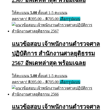
ให้คะแนน
5.00
ตั้งแต่ 1-5 คะแนน
Price
This
ลดราคา!
฿
395.00
–
฿
705.00
เลือกรูปแบบ
range:
product
has
฿395.00
multiple
through
variants.
฿705.00
The
แนวข้อสอบ เจ้าพนักงานตำรวจศาล
options
may
ปฏิบัติการ สำนักงานศาลยุติธรรม
be
chosen
on
2567 อัพเดทล่าสุด พร้อมเฉลย
the
product
page
ให้คะแนน
5.00
ตั้งแต่ 1-5 คะแนน
Price
This
ลดราคา!
฿
395.00
–
฿
705.00
เลือกรูปแบบ
range:
product
has
฿395.00
multiple
through
variants.
฿705.00
The
แนวข้อสอบ เจ้าพนักงานตำรวจศาล
options