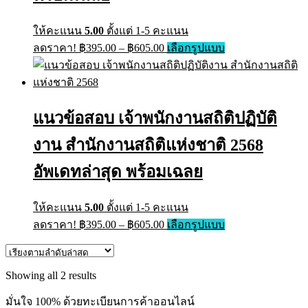
ให้คะแนน
5.00
ตั้งแต่ 1-5 คะแนน
Price
This
ลดราคา!
฿
395.00
–
฿
605.00
เลือกรูปแบบ
range:
product
has
฿395.00
multiple
through
variants.
฿605.00
The
แนวข้อสอบ เจ้าพนักงานสถิติปฏิบัติ
options
may
งาน สำนักงานสถิติแห่งชาติ 2568
be
chosen
on
อัพเดทล่าสุด พร้อมเฉลย
the
product
page
ให้คะแนน
5.00
ตั้งแต่ 1-5 คะแนน
Price
This
ลดราคา!
฿
395.00
–
฿
605.00
เลือกรูปแบบ
range:
product
has
฿395.00
multiple
through
variants.
Sorted
Showing all 2 results
฿605.00
The
by
options
latest
มั่นใจ 100% ด้วยทะเบียนการค้าออนไลน์
may