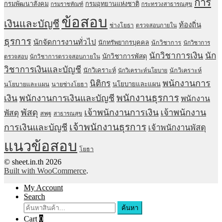
การ
กรมพัฒนาสังคม
กรมอุทยานแห่งชาติ
กรมราชทัณฑ์
กระทรวงสาธารณสุข
ข้อสอบ
เงินและบัญชี
ท้องถิ่น
ช่างโยธา
ตรวจสอบภายใน
ธุรการ
นักจัดการงานทั่วไป
นักทรัพยากรบุคคล
นักวิชาการ
นักวิชาการ
นักวิชาการเงิน
นัก
นักวิชาการพัสดุ
ตรวจสอบ
นักวิชาการตรวจสอบภายใน
วิชาการเงินและบัญชี
นักวิเคราะห์
นักวิเคราะห์
นักวิเคราะห์นโยบาย
พนักงานการ
นิติกร
นโยบายและแผน
นโยบายและแผน
นายช่างโยธา
พนักงานธุรการ
เงิน
พนักงานการเงินและบัญชี
พนักงาน
พัสดุ
เจ้าพนักงานการเงิน
เจ้าพนักงาน
พัสดุ
สพฐ
สาธารณสุข
เจ้าพนักงานธุรการ
การเงินและบัญชี
เจ้าพนักงานพัสดุ
แนวข้อสอบ
โยธา
© sheet.in.th 2026
Built with WooCommerce
.
My Account
Search
ค้นหา:
ค้นหา
Cart
0