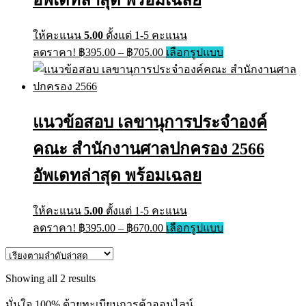
ให้คะแนน
5.00
ตั้งแต่ 1-5 คะแนน
Price
This
ลดราคา!
฿
395.00
–
฿
705.00
เลือกรูปแบบ
range:
product
has
฿395.00
multiple
through
variants.
฿705.00
The
แนวข้อสอบ เลขานุการประจำองค์
options
may
คณะ สำนักงานศาลปกครอง 2566
be
chosen
on
อัพเดทล่าสุด พร้อมเฉลย
the
product
page
ให้คะแนน
5.00
ตั้งแต่ 1-5 คะแนน
Price
This
ลดราคา!
฿
395.00
–
฿
670.00
เลือกรูปแบบ
range:
product
has
฿395.00
multiple
through
variants.
Sorted
Showing all 2 results
฿670.00
The
by
options
latest
มั่นใจ 100% ด้วยทะเบียนการค้าออนไลน์