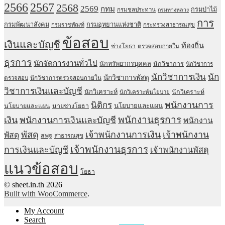
2567
2566
2568
2569
กทม
กรมป่าไม้
กรมชลประทาน
กรมทางหลวง
การ
กรมพัฒนาสังคม
กรมอุทยานแห่งชาติ
กรมราชทัณฑ์
กระทรวงสาธารณสุข
ข้อสอบ
เงินและบัญชี
ท้องถิ่น
ช่างโยธา
ตรวจสอบภายใน
ธุรการ
นักจัดการงานทั่วไป
นักทรัพยากรบุคคล
นักวิชาการ
นักวิชาการ
นักวิชาการเงิน
นัก
นักวิชาการพัสดุ
ตรวจสอบ
นักวิชาการตรวจสอบภายใน
วิชาการเงินและบัญชี
นักวิเคราะห์
นักวิเคราะห์
นักวิเคราะห์นโยบาย
พนักงานการ
นิติกร
นโยบายและแผน
นโยบายและแผน
นายช่างโยธา
พนักงานธุรการ
เงิน
พนักงานการเงินและบัญชี
พนักงาน
พัสดุ
เจ้าพนักงานการเงิน
เจ้าพนักงาน
พัสดุ
สพฐ
สาธารณสุข
เจ้าพนักงานธุรการ
การเงินและบัญชี
เจ้าพนักงานพัสดุ
แนวข้อสอบ
โยธา
© sheet.in.th 2026
Built with WooCommerce
.
My Account
Search