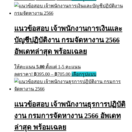
range:
product
has
฿395.00
multiple
through
variants.
฿670.00
The
แนวข้อสอบ เจ้าพนักงานการเงินและ
options
may
บัญชีปฏิบัติงาน กรมจัดหางาน 2566
be
chosen
on
อัพเดทล่าสุด พร้อมเฉลย
the
product
page
ให้คะแนน
5.00
ตั้งแต่ 1-5 คะแนน
Price
This
ลดราคา!
฿
395.00
–
฿
705.00
เลือกรูปแบบ
range:
product
has
฿395.00
multiple
through
variants.
฿705.00
The
แนวข้อสอบ เจ้าพนักงานธุรการปฏิบัติ
options
may
งาน กรมการจัดหางาน 2566 อัพเดท
be
chosen
on
ล่าสุด พร้อมเฉลย
the