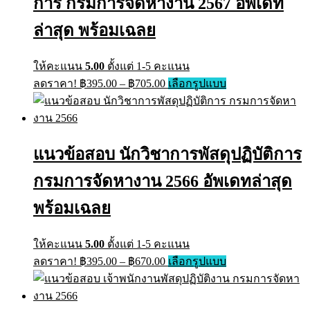
การ กรมการจัดหางาน 2567 อัพเดท
be
chosen
on
ล่าสุด พร้อมเฉลย
the
product
page
ให้คะแนน
5.00
ตั้งแต่ 1-5 คะแนน
Price
This
ลดราคา!
฿
395.00
–
฿
705.00
เลือกรูปแบบ
range:
product
has
฿395.00
multiple
through
variants.
฿705.00
The
แนวข้อสอบ นักวิชาการพัสดุปฏิบัติการ
options
may
กรมการจัดหางาน 2566 อัพเดทล่าสุด
be
chosen
on
พร้อมเฉลย
the
product
page
ให้คะแนน
5.00
ตั้งแต่ 1-5 คะแนน
Price
This
ลดราคา!
฿
395.00
–
฿
670.00
เลือกรูปแบบ
range:
product
has
฿395.00
multiple
through
variants.