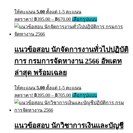
ให้คะแนน
5.00
ตั้งแต่ 1-5 คะแนน
Price
This
ลดราคา!
฿
395.00
–
฿
670.00
เลือกรูปแบบ
range:
product
has
฿395.00
multiple
through
variants.
฿670.00
The
แนวข้อสอบ นักจัดการงานทั่วไปปฏิบัติ
options
may
การ กรมการจัดหางาน 2566 อัพเดท
be
chosen
on
ล่าสุด พร้อมเฉลย
the
product
page
ให้คะแนน
5.00
ตั้งแต่ 1-5 คะแนน
Price
This
ลดราคา!
฿
395.00
–
฿
705.00
เลือกรูปแบบ
range:
product
has
฿395.00
multiple
through
variants.
฿705.00
The
แนวข้อสอบ นักวิชาการเงินและบัญชี
options
may