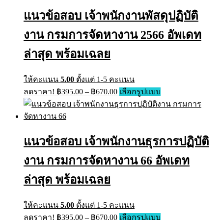
฿670.00
The
แนวข้อสอบ เจ้าพนักงานพัสดุปฏิบัติ
options
may
งาน กรมการจัดหางาน 2566 อัพเดท
be
chosen
on
ล่าสุด พร้อมเฉลย
the
product
page
ให้คะแนน
5.00
ตั้งแต่ 1-5 คะแนน
Price
This
ลดราคา!
฿
395.00
–
฿
670.00
เลือกรูปแบบ
range:
product
has
฿395.00
multiple
through
variants.
฿670.00
The
แนวข้อสอบ เจ้าพนักงานธุรการปฏิบัติ
options
may
งาน กรมการจัดหางาน 66 อัพเดท
be
chosen
on
ล่าสุด พร้อมเฉลย
the
product
page
ให้คะแนน
5.00
ตั้งแต่ 1-5 คะแนน
Price
This
ลดราคา!
฿
395.00
–
฿
670.00
เลือกรูปแบบ