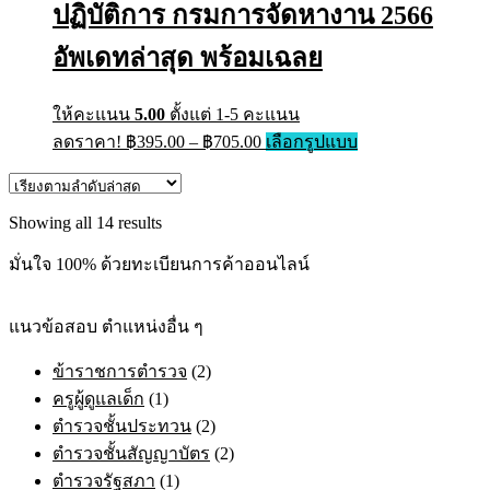
ปฏิบัติการ กรมการจัดหางาน 2566
be
chosen
on
อัพเดทล่าสุด พร้อมเฉลย
the
product
page
ให้คะแนน
5.00
ตั้งแต่ 1-5 คะแนน
Price
This
ลดราคา!
฿
395.00
–
฿
705.00
เลือกรูปแบบ
range:
product
has
฿395.00
multiple
through
variants.
Sorted
Showing all 14 results
฿705.00
The
by
options
latest
มั่นใจ 100% ด้วยทะเบียนการค้าออนไลน์
may
be
chosen
แนวข้อสอบ ตำแหน่งอื่น ๆ
on
the
ข้าราชการตำรวจ
(2)
product
page
ครูผู้ดูแลเด็ก
(1)
ตำรวจชั้นประทวน
(2)
ตำรวจชั้นสัญญาบัตร
(2)
ตำรวจรัฐสภา
(1)