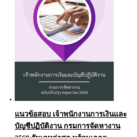
may
be
chosen
on
the
product
page
แนวข้อสอบ เจ้าพนักงานการเงินและ
บัญชีปฏิบัติงาน กรมการจัดหางาน