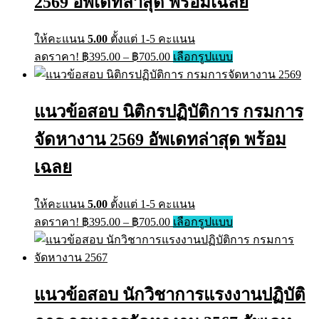
2569 อัพเดทล่าสุด พร้อมเฉลย
ให้คะแนน
5.00
ตั้งแต่ 1-5 คะแนน
Price
This
ลดราคา!
฿
395.00
–
฿
705.00
เลือกรูปแบบ
range:
product
has
฿395.00
multiple
through
variants.
แนวข้อสอบ นิติกรปฏิบัติการ กรมการ
฿705.00
The
options
จัดหางาน 2569 อัพเดทล่าสุด พร้อม
may
be
เฉลย
chosen
on
the
ให้คะแนน
5.00
ตั้งแต่ 1-5 คะแนน
product
Price
This
page
ลดราคา!
฿
395.00
–
฿
705.00
เลือกรูปแบบ
range:
product
has
฿395.00
multiple
through
variants.
฿705.00
The
แนวข้อสอบ นักวิชาการแรงงานปฏิบัติ
options
may