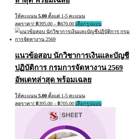
ให้คะแนน
5.00
ตั้งแต่ 1-5 คะแนน
Price
This
ลดราคา!
฿
395.00
–
฿
670.00
เลือกรูปแบบ
range:
product
has
฿395.00
multiple
through
variants.
฿670.00
The
แนวข้อสอบ นักวิชาการเงินและบัญชี
options
may
ปฏิบัติการ กรมการจัดหางาน 2569
be
chosen
on
อัพเดทล่าสุด พร้อมเฉลย
the
product
page
ให้คะแนน
5.00
ตั้งแต่ 1-5 คะแนน
Price
This
ลดราคา!
฿
395.00
–
฿
705.00
เลือกรูปแบบ
range:
product
has
฿395.00
multiple
through
variants.
฿705.00
The
options