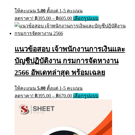
product
page
ให้คะแนน
5.00
ตั้งแต่ 1-5 คะแนน
Price
This
ลดราคา!
฿
395.00
–
฿
605.00
เลือกรูปแบบ
range:
product
has
฿395.00
multiple
through
variants.
฿605.00
The
แนวข้อสอบ เจ้าพนักงานการเงินและ
options
may
บัญชีปฏิบัติงาน กรมการจัดหางาน
be
chosen
on
2566 อัพเดทล่าสุด พร้อมเฉลย
the
product
page
ให้คะแนน
5.00
ตั้งแต่ 1-5 คะแนน
Price
This
ลดราคา!
฿
395.00
–
฿
670.00
เลือกรูปแบบ
range:
product
has
฿395.00
multiple
through
variants.
฿670.00
The
options
may