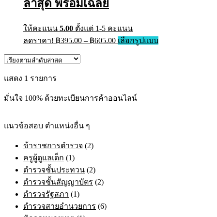
ล่าสุด พร้อมเฉลย
ให้คะแนน
5.00
ตั้งแต่ 1-5 คะแนน
Price
This
ลดราคา!
฿
395.00
–
฿
605.00
เลือกรูปแบบ
range:
product
has
฿395.00
multiple
through
variants.
แสดง 1 รายการ
฿605.00
The
options
มั่นใจ 100% ด้วยทะเบียนการค้าออนไลน์
may
be
chosen
on
แนวข้อสอบ ตำแหน่งอื่น ๆ
the
product
ข้าราชการตำรวจ
(2)
page
ครูผู้ดูแลเด็ก
(1)
ตำรวจชั้นประทวน
(2)
ตำรวจชั้นสัญญาบัตร
(2)
ตำรวจรัฐสภา
(1)
ตำรวจสายอำนวยการ
(6)