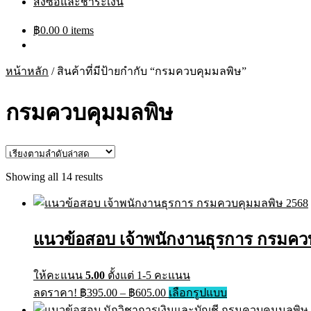
สั่งซื้อและชำระเงิน
฿
0.00
0 items
หน้าหลัก
/
สินค้าที่มีป้ายกำกับ “กรมควบคุมมลพิษ”
กรมควบคุมมลพิษ
Sorted
Showing all 14 results
by
latest
แนวข้อสอบ เจ้าพนักงานธุรการ กรมควบ
ให้คะแนน
5.00
ตั้งแต่ 1-5 คะแนน
Price
This
ลดราคา!
฿
395.00
–
฿
605.00
เลือกรูปแบบ
range:
product