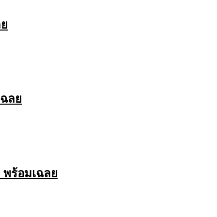
ลย
เฉลย
ด พร้อมเฉลย