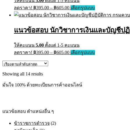
ให้คะแนน
5.00
ตั้งแต่ 1-5 คะแนน
be
Price
This
ลดราคา!
฿
395.00
–
฿
605.00
เลือกรูปแบบ
chosen
range:
product
on
has
฿395.00
the
multiple
through
product
variants.
แนวข้อสอบ นักวิชาการเงินและบัญชีปฏิ
page
฿605.00
The
options
may
ให้คะแนน
5.00
ตั้งแต่ 1-5 คะแนน
be
Price
This
ลดราคา!
฿
395.00
–
฿
605.00
เลือกรูปแบบ
chosen
range:
product
on
has
฿395.00
the
multiple
through
product
variants.
Sorted
Showing all 14 results
page
฿605.00
The
by
options
latest
มั่นใจ 100% ด้วยทะเบียนการค้าออนไลน์
may
be
chosen
on
the
แนวข้อสอบ ตำแหน่งอื่น ๆ
product
page
ข้าราชการตำรวจ
(2)