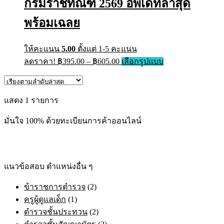
กรมราชทัณฑ์ 2569 อัพเดทล่าสุด
พร้อมเฉลย
ให้คะแนน
5.00
ตั้งแต่ 1-5 คะแนน
Price
This
ลดราคา!
฿
395.00
–
฿
605.00
เลือกรูปแบบ
range:
product
has
฿395.00
multiple
through
variants.
แสดง 1 รายการ
฿605.00
The
options
มั่นใจ 100% ด้วยทะเบียนการค้าออนไลน์
may
be
chosen
on
the
แนวข้อสอบ ตำแหน่งอื่น ๆ
product
page
ข้าราชการตำรวจ
(2)
ครูผู้ดูแลเด็ก
(1)
ตำรวจชั้นประทวน
(2)