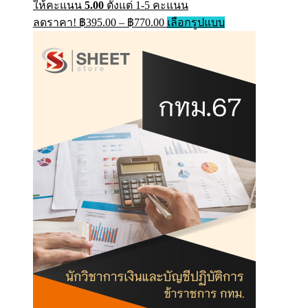
page
ให้คะแนน
5.00
ตั้งแต่ 1-5 คะแนน
Price
This
ลดราคา!
฿
395.00
–
฿
770.00
เลือกรูปแบบ
range:
product
has
฿395.00
multiple
through
variants.
฿770.00
The
options
may
be
chosen
on
the
product
page