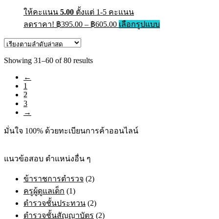
product
page
ให้คะแนน
5.00
ตั้งแต่ 1-5 คะแนน
Price
This
ลดราคา!
฿
395.00
–
฿
605.00
เลือกรูปแบบ
range:
product
has
฿395.00
multiple
through
variants.
Sorted
Showing 31–60 of 80 results
฿605.00
The
by
options
←
latest
may
1
be
2
chosen
3
on
→
the
product
มั่นใจ 100% ด้วยทะเบียนการค้าออนไลน์
page
แนวข้อสอบ ตำแหน่งอื่น ๆ
ข้าราชการตำรวจ
(2)
ครูผู้ดูแลเด็ก
(1)
ตำรวจชั้นประทวน
(2)
ตำรวจชั้นสัญญาบัตร
(2)