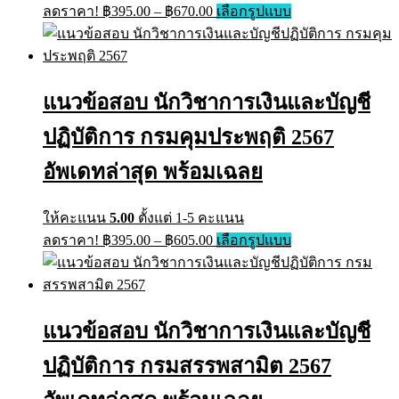
Price
This
ลดราคา!
฿
395.00
–
฿
670.00
เลือกรูปแบบ
range:
product
has
฿395.00
multiple
through
variants.
฿670.00
The
แนวข้อสอบ นักวิชาการเงินและบัญชี
options
may
ปฏิบัติการ กรมคุมประพฤติ 2567
be
chosen
on
อัพเดทล่าสุด พร้อมเฉลย
the
product
page
ให้คะแนน
5.00
ตั้งแต่ 1-5 คะแนน
Price
This
ลดราคา!
฿
395.00
–
฿
605.00
เลือกรูปแบบ
range:
product
has
฿395.00
multiple
through
variants.
฿605.00
The
แนวข้อสอบ นักวิชาการเงินและบัญชี
options
may
ปฏิบัติการ กรมสรรพสามิต 2567
be
chosen
on