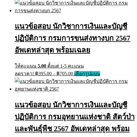
has
฿395.00
multiple
through
variants.
฿605.00
The
แนวข้อสอบ นักวิชาการเงินและบัญชี
options
may
ปฏิบัติการ กรมการขนส่งทางบก 2567
be
chosen
on
อัพเดทล่าสุด พร้อมเฉลย
the
product
page
ให้คะแนน
5.00
ตั้งแต่ 1-5 คะแนน
Price
This
ลดราคา!
฿
395.00
–
฿
705.00
เลือกรูปแบบ
range:
product
has
฿395.00
multiple
through
variants.
฿705.00
The
แนวข้อสอบ นักวิชาการเงินและบัญชี
options
may
ปฏิบัติการ กรมอุทยานแห่งชาติ สัตว์ป่า
be
chosen
on
และพันธุ์พืช 2567 อัพเดทล่าสุด พร้อม
the