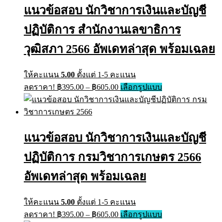
The
แนวข้อสอบ นักวิชาการเงินและบัญชี
options
may
ปฏิบัติการ สำนักงานเลขาธิการ
be
chosen
on
วุฒิสภา 2566 อัพเดทล่าสุด พร้อมเฉลย
the
product
page
ให้คะแนน
5.00
ตั้งแต่ 1-5 คะแนน
Price
This
ลดราคา!
฿
395.00
–
฿
605.00
เลือกรูปแบบ
range:
product
has
฿395.00
multiple
through
variants.
฿605.00
The
แนวข้อสอบ นักวิชาการเงินและบัญชี
options
may
ปฏิบัติการ กรมวิชาการเกษตร 2566
be
chosen
on
อัพเดทล่าสุด พร้อมเฉลย
the
product
page
ให้คะแนน
5.00
ตั้งแต่ 1-5 คะแนน
Price
This
ลดราคา!
฿
395.00
–
฿
605.00
เลือกรูปแบบ
range:
product