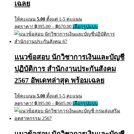
product
เฉลย
page
ให้คะแนน
5.00
ตั้งแต่ 1-5 คะแนน
Price
This
ลดราคา!
฿
395.00
–
฿
670.00
เลือกรูปแบบ
range:
product
has
฿395.00
multiple
through
variants.
฿670.00
The
แนวข้อสอบ นักวิชาการเงินและบัญชี
options
may
ปฏิบัติการ สำนักงานประกันสังคม
be
chosen
on
2567 อัพเดทล่าสุด พร้อมเฉลย
the
product
page
ให้คะแนน
5.00
ตั้งแต่ 1-5 คะแนน
Price
This
ลดราคา!
฿
395.00
–
฿
605.00
เลือกรูปแบบ
range:
product
has
฿395.00
multiple
through
variants.
฿605.00
The
แนวข้อสอบ นักวิชาการเงินและบัญชี