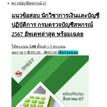
multiple
through
variants.
฿705.00
The
แนวข้อสอบ นักวิชาการเงินและบัญชี
options
may
ปฏิบัติการ กรมตรวจบัญชีสหกรณ์
be
chosen
on
2567 อัพเดทล่าสุด พร้อมเฉลย
the
product
page
ให้คะแนน
5.00
ตั้งแต่ 1-5 คะแนน
Price
This
ลดราคา!
฿
395.00
–
฿
605.00
เลือกรูปแบบ
range:
product
has
฿395.00
multiple
through
variants.
฿605.00
The
options
may
be
chosen
on
the
product