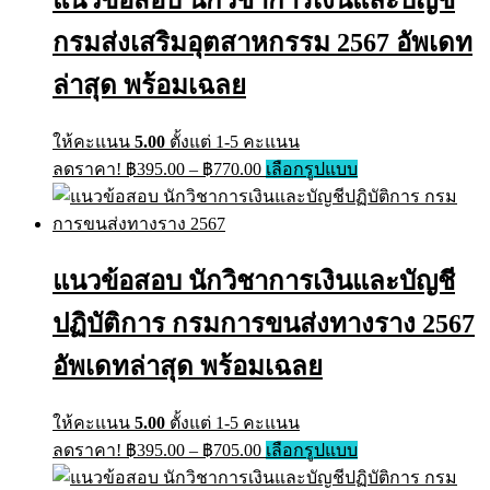
options
may
กรมส่งเสริมอุตสาหกรรม 2567 อัพเดท
be
chosen
on
ล่าสุด พร้อมเฉลย
the
product
page
ให้คะแนน
5.00
ตั้งแต่ 1-5 คะแนน
Price
This
ลดราคา!
฿
395.00
–
฿
770.00
เลือกรูปแบบ
range:
product
has
฿395.00
multiple
through
variants.
฿770.00
The
แนวข้อสอบ นักวิชาการเงินและบัญชี
options
may
ปฏิบัติการ กรมการขนส่งทางราง 2567
be
chosen
on
อัพเดทล่าสุด พร้อมเฉลย
the
product
page
ให้คะแนน
5.00
ตั้งแต่ 1-5 คะแนน
Price
This
ลดราคา!
฿
395.00
–
฿
705.00
เลือกรูปแบบ
range:
product
has
฿395.00