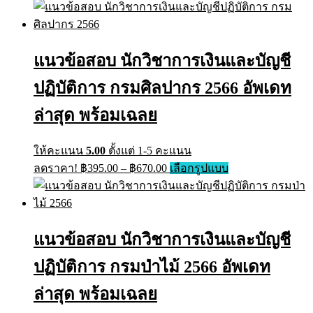
has
฿395.00
multiple
through
variants.
฿605.00
The
แนวข้อสอบ นักวิชาการเงินและบัญชี
options
may
ปฏิบัติการ กรมศิลปากร 2566 อัพเดท
be
chosen
on
ล่าสุด พร้อมเฉลย
the
product
page
ให้คะแนน
5.00
ตั้งแต่ 1-5 คะแนน
Price
This
ลดราคา!
฿
395.00
–
฿
670.00
เลือกรูปแบบ
range:
product
has
฿395.00
multiple
through
variants.
฿670.00
The
แนวข้อสอบ นักวิชาการเงินและบัญชี
options
may
ปฏิบัติการ กรมป่าไม้ 2566 อัพเดท
be
chosen
on
ล่าสุด พร้อมเฉลย
the