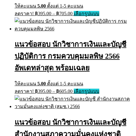
ให้คะแนน
5.00
ตั้งแต่ 1-5 คะแนน
Price
This
ลดราคา!
฿
395.00
–
฿
705.00
เลือกรูปแบบ
range:
product
has
฿395.00
multiple
through
variants.
฿705.00
The
แนวข้อสอบ นักวิชาการเงินและบัญชี
options
may
ปฏิบัติการ กรมควบคุมมลพิษ 2566
be
chosen
on
อัพเดทล่าสุด พร้อมเฉลย
the
product
page
ให้คะแนน
5.00
ตั้งแต่ 1-5 คะแนน
Price
This
ลดราคา!
฿
395.00
–
฿
605.00
เลือกรูปแบบ
range:
product
has
฿395.00
multiple
through
variants.
฿605.00
The
แนวข้อสอบ นักวิชาการเงินและบัญชี
options
may
สำนักงานสภาความมั่นคงแห่งชาติ
be