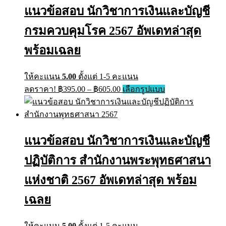
฿605.00
The
แนวข้อสอบ นักวิชาการเงินและบัญชี
options
may
กรมควบคุมโรค 2567 อัพเดทล่าสุด
be
chosen
พร้อมเฉลย
on
the
product
ให้คะแนน
5.00
ตั้งแต่ 1-5 คะแนน
page
Price
This
ลดราคา!
฿
395.00
–
฿
605.00
เลือกรูปแบบ
range:
product
has
฿395.00
multiple
through
variants.
฿605.00
The
แนวข้อสอบ นักวิชาการเงินและบัญชี
options
may
ปฏิบัติการ สำนักงานพระพุทธศาสนา
be
chosen
on
แห่งชาติ 2567 อัพเดทล่าสุด พร้อม
the
product
เฉลย
page
ให้คะแนน
5.00
ตั้งแต่ 1-5 คะแนน