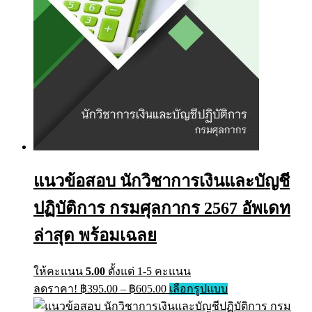
page
แนวข้อสอบ นักวิชาการเงินและบัญชี
ปฏิบัติการ กรมศุลกากร 2567 อัพเดท
ล่าสุด พร้อมเฉลย
ให้คะแนน
5.00
ตั้งแต่ 1-5 คะแนน
Price
This
ลดราคา!
฿
395.00
–
฿
605.00
เลือกรูปแบบ
range:
product
has