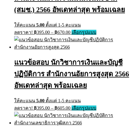
chosen
on
(สมช.) 2566 อัพเดทล่าสุด พร้อมเฉลย
the
product
page
ให้คะแนน
5.00
ตั้งแต่ 1-5 คะแนน
Price
This
ลดราคา!
฿
395.00
–
฿
670.00
เลือกรูปแบบ
range:
product
has
฿395.00
multiple
through
variants.
฿670.00
The
แนวข้อสอบ นักวิชาการเงินและบัญชี
options
may
ปฏิบัติการ สำนักงานอัยการสูงสุด 2566
be
chosen
on
อัพเดทล่าสุด พร้อมเฉลย
the
product
page
ให้คะแนน
5.00
ตั้งแต่ 1-5 คะแนน
Price
This
ลดราคา!
฿
395.00
–
฿
605.00
เลือกรูปแบบ
range:
product
has
฿395.00
multiple
through
variants.
฿605.00