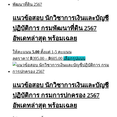
฿395.00
multiple
through
variants.
฿605.00
The
แนวข้อสอบ นักวิชาการเงินและบัญชี
options
may
ปฏิบัติการ กรมพัฒนาที่ดิน 2567
be
chosen
on
อัพเดทล่าสุด พร้อมเฉลย
the
product
page
ให้คะแนน
5.00
ตั้งแต่ 1-5 คะแนน
Price
This
ลดราคา!
฿
395.00
–
฿
605.00
เลือกรูปแบบ
range:
product
has
฿395.00
multiple
through
variants.
฿605.00
The
แนวข้อสอบ นักวิชาการเงินและบัญชี
options
may
ปฏิบัติการ กรมการปกครอง 2567
be
chosen
on
อัพเดทล่าสุด พร้อมเฉลย
the
product