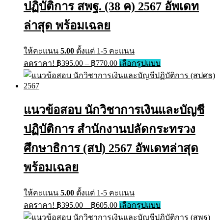
ปฏิบัติการ สพฐ. (38 ค) 2567 อัพเดท
be
chosen
on
ล่าสุด พร้อมเฉลย
the
product
page
ให้คะแนน
5.00
ตั้งแต่ 1-5 คะแนน
Price
This
ลดราคา!
฿
395.00
–
฿
770.00
เลือกรูปแบบ
range:
product
has
฿395.00
multiple
through
variants.
฿770.00
The
แนวข้อสอบ นักวิชาการเงินและบัญชี
options
may
ปฏิบัติการ สำนักงานปลัดกระทรวง
be
chosen
ศึกษาธิการ (สป) 2567 อัพเดทล่าสุด
on
the
พร้อมเฉลย
product
page
ให้คะแนน
5.00
ตั้งแต่ 1-5 คะแนน
Price
This
ลดราคา!
฿
395.00
–
฿
605.00
เลือกรูปแบบ
range:
product