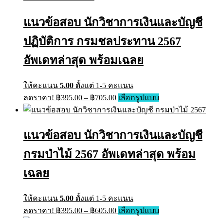
แนวข้อสอบ นักวิชาการเงินและบัญชี
ปฏิบัติการ กรมชลประทาน 2567
อัพเดทล่าสุด พร้อมเฉลย
ให้คะแนน
5.00
ตั้งแต่ 1-5 คะแนน
Price
This
ลดราคา!
฿
395.00
–
฿
705.00
เลือกรูปแบบ
range:
product
has
฿395.00
multiple
through
variants.
แนวข้อสอบ นักวิชาการเงินและบัญชี
฿705.00
The
options
กรมป่าไม้ 2567 อัพเดทล่าสุด พร้อม
may
be
เฉลย
chosen
on
the
ให้คะแนน
5.00
ตั้งแต่ 1-5 คะแนน
product
Price
This
page
ลดราคา!
฿
395.00
–
฿
605.00
เลือกรูปแบบ
range:
product