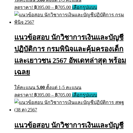
Price
This
ลดราคา!
฿
395.00
–
฿
705.00
เลือกรูปแบบ
range:
product
has
฿395.00
multiple
through
variants.
฿705.00
The
แนวข้อสอบ นักวิชาการเงินและบัญชี
options
may
ปฏิบัติการ กรมพินิจและคุ้มครองเด็ก
be
chosen
on
และเยาวชน 2567 อัพเดทล่าสุด พร้อม
the
product
เฉลย
page
ให้คะแนน
5.00
ตั้งแต่ 1-5 คะแนน
Price
This
ลดราคา!
฿
395.00
–
฿
705.00
เลือกรูปแบบ
range:
product
has
฿395.00
multiple
through
variants.
฿705.00
The
แนวข้อสอบ นักวิชาการเงินและบัญชี
options
may