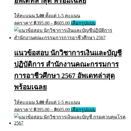
อัพเดทล่าสุด พร้อมเฉลย
the
product
page
ให้คะแนน
5.00
ตั้งแต่ 1-5 คะแนน
Price
This
ลดราคา!
฿
395.00
–
฿
605.00
เลือกรูปแบบ
range:
product
has
฿395.00
multiple
through
variants.
฿605.00
The
แนวข้อสอบ นักวิชาการเงินและบัญชี
options
may
ปฏิบัติการ สำนักงานคณะกรรมการ
be
chosen
on
การอาชีวศึกษา 2567 อัพเดทล่าสุด
the
product
พร้อมเฉลย
page
ให้คะแนน
5.00
ตั้งแต่ 1-5 คะแนน
Price
This
ลดราคา!
฿
395.00
–
฿
605.00
เลือกรูปแบบ
range:
product
has
฿395.00
multiple
through
variants.