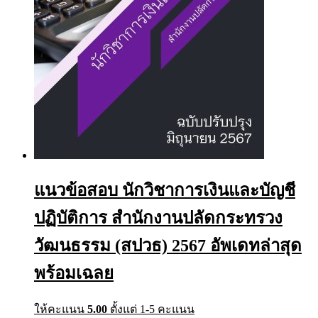
page
แนวข้อสอบ นักวิชาการเงินและบัญชี
ปฏิบัติการ สำนักงานปลัดกระทรวง
วัฒนธรรม (สปวธ) 2567 อัพเดทล่าสุด
พร้อมเฉลย
ให้คะแนน
5.00
ตั้งแต่ 1-5 คะแนน