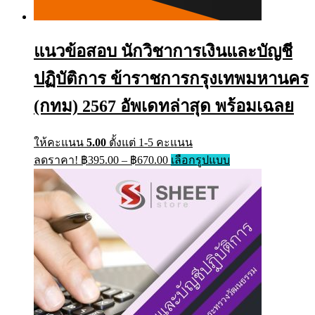
แนวข้อสอบ นักวิชาการเงินและบัญชี
ปฏิบัติการ ข้าราชการกรุงเทพมหานคร
(กทม) 2567 อัพเดทล่าสุด พร้อมเฉลย
ให้คะแนน
5.00
ตั้งแต่ 1-5 คะแนน
Price
This
ลดราคา!
฿
395.00
–
฿
670.00
เลือกรูปแบบ
range:
product
has
฿395.00
multiple
through
variants.
฿670.00
The
options
may
be
chosen
on
the
product