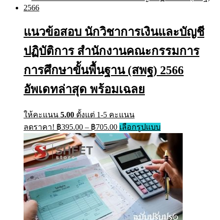
has
฿395.00
multiple
through
variants.
฿605.00
The
แนวข้อสอบ นักวิชาการเงินและบัญชี
options
may
ปฏิบัติการ สำนักงานคณะกรรมการ
be
chosen
การศึกษาขั้นพื้นฐาน (สพฐ) 2566
on
the
อัพเดทล่าสุด พร้อมเฉลย
product
page
ให้คะแนน
5.00
ตั้งแต่ 1-5 คะแนน
Price
This
ลดราคา!
฿
395.00
–
฿
705.00
เลือกรูปแบบ
range:
product
has
฿395.00
multiple
through
variants.
฿705.00
The
options
may
be
chosen
on