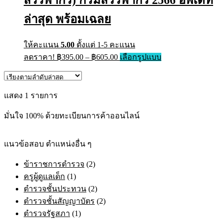
ล่าสุด พร้อมเฉลย
ให้คะแนน
5.00
ตั้งแต่ 1-5 คะแนน
Price
This
ลดราคา!
฿
395.00
–
฿
605.00
เลือกรูปแบบ
range:
product
has
฿395.00
multiple
through
variants.
แสดง 1 รายการ
฿605.00
The
options
มั่นใจ 100% ด้วยทะเบียนการค้าออนไลน์
may
be
chosen
on
แนวข้อสอบ ตำแหน่งอื่น ๆ
the
product
ข้าราชการตำรวจ
(2)
page
ครูผู้ดูแลเด็ก
(1)
ตำรวจชั้นประทวน
(2)
ตำรวจชั้นสัญญาบัตร
(2)
ตำรวจรัฐสภา
(1)