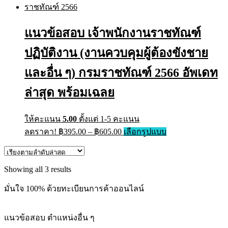
multiple
through
variants.
฿705.00
The
แนวข้อสอบ เจ้าพนักงานราชทัณฑ์
options
may
ปฏิบัติงาน (งานควบคุมผู้ต้องขังชาย
be
chosen
on
และอื่น ๆ) กรมราชทัณฑ์ 2566 อัพเดท
the
product
ล่าสุด พร้อมเฉลย
page
ให้คะแนน
5.00
ตั้งแต่ 1-5 คะแนน
Price
This
ลดราคา!
฿
395.00
–
฿
605.00
เลือกรูปแบบ
range:
product
has
฿395.00
multiple
through
variants.
Sorted
Showing all 3 results
฿605.00
The
by
options
latest
มั่นใจ 100% ด้วยทะเบียนการค้าออนไลน์
may
be
chosen
แนวข้อสอบ ตำแหน่งอื่น ๆ
on