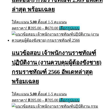
ล่าสุด พร้อมเฉลย
ให้คะแนน
5.00
ตั้งแต่ 1-5 คะแนน
Price
This
ลดราคา!
฿
395.00
–
฿
670.00
เลือกรูปแบบ
range:
product
has
฿395.00
multiple
through
variants.
฿670.00
The
แนวข้อสอบ เจ้าพนักงานราชทัณฑ์
options
may
ปฏิบัติงาน (งานควบคุมผู้ต้องขังชาย)
be
chosen
on
กรมราชทัณฑ์ 2566 อัพเดทล่าสุด
the
product
พร้อมเฉลย
page
ให้คะแนน
5.00
ตั้งแต่ 1-5 คะแนน
Price
This
ลดราคา!
฿
395.00
–
฿
705.00
เลือกรูปแบบ
range:
product
has
฿395.00