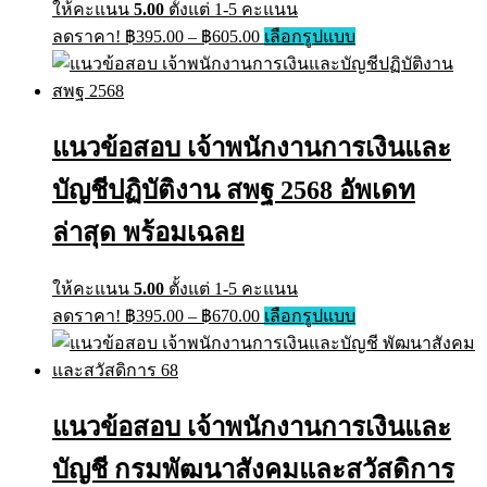
ให้คะแนน
5.00
ตั้งแต่ 1-5 คะแนน
Price
This
ลดราคา!
฿
395.00
–
฿
605.00
เลือกรูปแบบ
range:
product
has
฿395.00
multiple
through
variants.
฿605.00
The
แนวข้อสอบ เจ้าพนักงานการเงินและ
options
may
บัญชีปฏิบัติงาน สพฐ 2568 อัพเดท
be
chosen
on
ล่าสุด พร้อมเฉลย
the
product
page
ให้คะแนน
5.00
ตั้งแต่ 1-5 คะแนน
Price
This
ลดราคา!
฿
395.00
–
฿
670.00
เลือกรูปแบบ
range:
product
has
฿395.00
multiple
through
variants.
฿670.00
The
แนวข้อสอบ เจ้าพนักงานการเงินและ
options
may
บัญชี กรมพัฒนาสังคมและสวัสดิการ
be
chosen