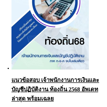
chosen
on
the
product
page
แนวข้อสอบ เจ้าพนักงานการเงินและ
บัญชีปฏิบัติงาน ท้องถิ่น 2568 อัพเดท
ล่าสุด พร้อมเฉลย