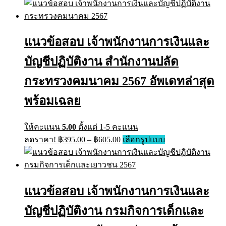
has
฿395.00
multiple
through
variants.
฿605.00
The
แนวข้อสอบ เจ้าพนักงานการเงินและ
options
may
บัญชีปฏิบัติงาน สำนักงานปลัด
be
chosen
on
กระทรวงคมนาคม 2567 อัพเดทล่าสุด
the
product
พร้อมเฉลย
page
ให้คะแนน
5.00
ตั้งแต่ 1-5 คะแนน
Price
This
ลดราคา!
฿
395.00
–
฿
605.00
เลือกรูปแบบ
range:
product
has
฿395.00
multiple
through
variants.
฿605.00
The
แนวข้อสอบ เจ้าพนักงานการเงินและ
options
may
บัญชีปฏิบัติงาน กรมกิจการเด็กและ
be
chosen