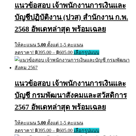
The
แนวข้อสอบ เจ้าพนักงานการเงินและ
options
may
บัญชีปฏิบัติงาน (ปวส) สำนักงาน ก.พ.
be
chosen
on
2568 อัพเดทล่าสุด พร้อมเฉลย
the
product
page
ให้คะแนน
5.00
ตั้งแต่ 1-5 คะแนน
Price
This
ลดราคา!
฿
395.00
–
฿
605.00
เลือกรูปแบบ
range:
product
has
฿395.00
multiple
through
variants.
฿605.00
The
แนวข้อสอบ เจ้าพนักงานการเงินและ
options
may
บัญชี กรมพัฒนาสังคมและสวัสดิการ
be
chosen
on
2567 อัพเดทล่าสุด พร้อมเฉลย
the
product
page
ให้คะแนน
5.00
ตั้งแต่ 1-5 คะแนน
Price
This
ลดราคา!
฿
395.00
–
฿
605.00
เลือกรูปแบบ
range:
product