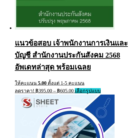
แนวข้อสอบ เจ้าพนักงานการเงินและ
บัญชี สำนักงานประกันสังคม 2568
อัพเดทล่าสุด พร้อมเฉลย
ให้คะแนน
5.00
ตั้งแต่ 1-5 คะแนน
Price
This
ลดราคา!
฿
395.00
–
฿
605.00
เลือกรูปแบบ
range:
product
has
฿395.00
multiple
through
variants.
฿605.00
The
options
may
be