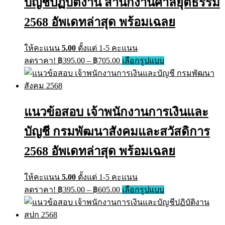
บัญชีปฏิบัติงาน สำนักงานศาลยุติธรรม
be
chosen
on
2568 อัพเดทล่าสุด พร้อมเฉลย
the
product
page
ให้คะแนน
5.00
ตั้งแต่ 1-5 คะแนน
Price
This
ลดราคา!
฿
395.00
–
฿
705.00
เลือกรูปแบบ
range:
product
has
฿395.00
multiple
through
variants.
฿705.00
The
แนวข้อสอบ เจ้าพนักงานการเงินและ
options
may
บัญชี กรมพัฒนาสังคมและสวัสดิการ
be
chosen
on
2568 อัพเดทล่าสุด พร้อมเฉลย
the
product
page
ให้คะแนน
5.00
ตั้งแต่ 1-5 คะแนน
Price
This
ลดราคา!
฿
395.00
–
฿
605.00
เลือกรูปแบบ
range:
product
has
฿395.00
multiple
through
variants.