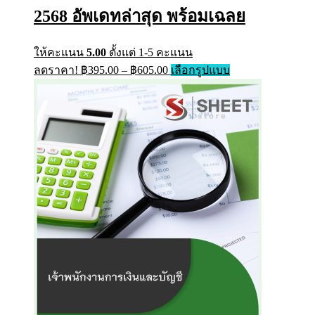
on
2568 อัพเดทล่าสุด พร้อมเฉลย
the
product
page
ให้คะแนน
5.00
ตั้งแต่ 1-5 คะแนน
Price
This
ลดราคา!
฿
395.00
–
฿
605.00
เลือกรูปแบบ
range:
product
has
฿395.00
multiple
through
variants.
฿605.00
The
options
may
be
chosen
on
the
product
page