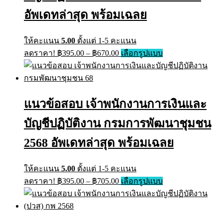
chosen
on
อัพเดทล่าสุด พร้อมเฉลย
the
product
page
ให้คะแนน
5.00
ตั้งแต่ 1-5 คะแนน
Price
This
ลดราคา!
฿
395.00
–
฿
670.00
เลือกรูปแบบ
range:
product
has
฿395.00
multiple
through
variants.
฿670.00
The
แนวข้อสอบ เจ้าพนักงานการเงินและ
options
may
บัญชีปฏิบัติงาน กรมการพัฒนาชุมชน
be
chosen
on
2568 อัพเดทล่าสุด พร้อมเฉลย
the
product
page
ให้คะแนน
5.00
ตั้งแต่ 1-5 คะแนน
Price
This
ลดราคา!
฿
395.00
–
฿
705.00
เลือกรูปแบบ
range:
product
has
฿395.00
multiple
through
variants.
฿705.00