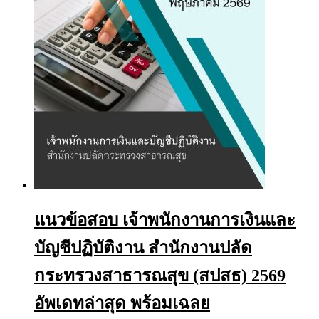
the
product
page
แนวข้อสอบ เจ้าพนักงานการเงินและ
บัญชีปฏิบัติงาน สำนักงานปลัด
กระทรวงสาธารณสุข (สปสธ) 2569
อัพเดทล่าสุด พร้อมเฉลย