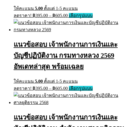
ให้คะแนน
5.00
ตั้งแต่ 1-5 คะแนน
Price
This
ลดราคา!
฿
395.00
–
฿
605.00
เลือกรูปแบบ
range:
product
has
฿395.00
multiple
through
variants.
฿605.00
The
แนวข้อสอบ เจ้าพนักงานการเงินและ
options
may
บัญชีปฏิบัติงาน กรมทางหลวง 2569
be
chosen
on
อัพเดทล่าสุด พร้อมเฉลย
the
product
page
ให้คะแนน
5.00
ตั้งแต่ 1-5 คะแนน
Price
This
ลดราคา!
฿
395.00
–
฿
605.00
เลือกรูปแบบ
range:
product
has
฿395.00
multiple
through
variants.
฿605.00
The
แนวข้อสอบ เจ้าพนักงานการเงินและ
options
may