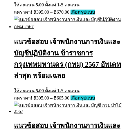
ให้คะแนน
5.00
ตั้งแต่ 1-5 คะแนน
Price
This
ลดราคา!
฿
395.00
–
฿
670.00
เลือกรูปแบบ
range:
product
has
฿395.00
multiple
through
variants.
฿670.00
The
แนวข้อสอบ เจ้าพนักงานการเงินและ
options
may
บัญชีปฏิบัติงาน ข้าราชการ
be
chosen
on
กรุงเทพมหานคร (กทม) 2567 อัพเดท
the
product
ล่าสุด พร้อมเฉลย
page
ให้คะแนน
5.00
ตั้งแต่ 1-5 คะแนน
Price
This
ลดราคา!
฿
395.00
–
฿
605.00
เลือกรูปแบบ
range:
product
has
฿395.00
multiple
through
variants.
฿605.00
The
แนวข้อสอบ เจ้าพนักงานการเงินและ
options