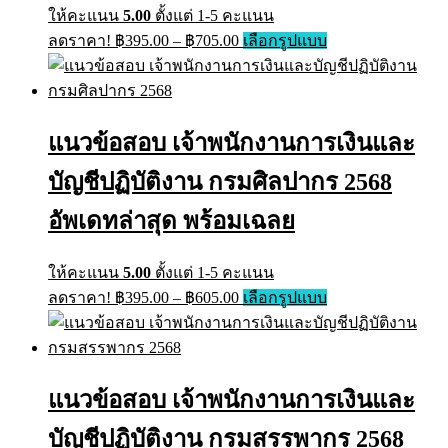
ให้คะแนน
5.00
ตั้งแต่ 1-5 คะแนน
Price
This
ลดราคา!
฿
395.00
–
฿
705.00
เลือกรูปแบบ
range:
product
has
฿395.00
multiple
through
variants.
฿705.00
The
แนวข้อสอบ เจ้าพนักงานการเงินและ
options
may
บัญชีปฏิบัติงาน กรมศิลปากร 2568
be
chosen
on
อัพเดทล่าสุด พร้อมเฉลย
the
product
page
ให้คะแนน
5.00
ตั้งแต่ 1-5 คะแนน
Price
This
ลดราคา!
฿
395.00
–
฿
605.00
เลือกรูปแบบ
range:
product
has
฿395.00
multiple
through
variants.
฿605.00
The
แนวข้อสอบ เจ้าพนักงานการเงินและ
options
may
บัญชีปฏิบัติงาน กรมสรรพากร 2568
be