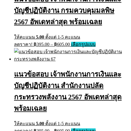
may
บัญชีปฏิบัติงาน กรมควบคุมมลพิษ
be
chosen
on
2567 อัพเดทล่าสุด พร้อมเฉลย
the
product
page
ให้คะแนน
5.00
ตั้งแต่ 1-5 คะแนน
Price
This
ลดราคา!
฿
395.00
–
฿
605.00
เลือกรูปแบบ
range:
product
has
฿395.00
multiple
through
variants.
฿605.00
The
แนวข้อสอบ เจ้าพนักงานการเงินและ
options
may
บัญชีปฏิบัติงาน สำนักงานปลัด
be
chosen
on
กระทรวงพลังงาน 2567 อัพเดทล่าสุด
the
product
พร้อมเฉลย
page
ให้คะแนน
5.00
ตั้งแต่ 1-5 คะแนน
Price
This
ลดราคา!
฿
395.00
–
฿
605.00
เลือกรูปแบบ