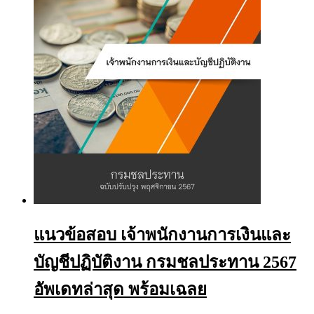
chosen
on
the
product
page
แนวข้อสอบ เจ้าพนักงานการเงินและ
บัญชีปฏิบัติงาน กรมชลประทาน 2567
อัพเดทล่าสุด พร้อมเฉลย