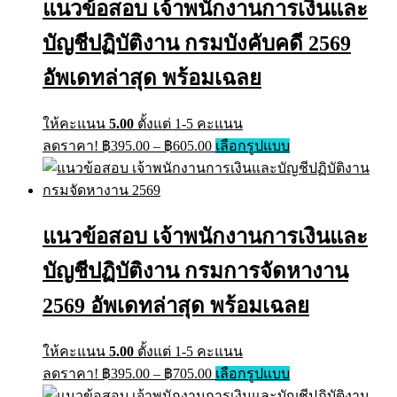
แนวข้อสอบ เจ้าพนักงานการเงินและ
บัญชีปฏิบัติงาน กรมบังคับคดี 2569
อัพเดทล่าสุด พร้อมเฉลย
ให้คะแนน
5.00
ตั้งแต่ 1-5 คะแนน
Price
This
ลดราคา!
฿
395.00
–
฿
605.00
เลือกรูปแบบ
range:
product
has
฿395.00
multiple
through
variants.
฿605.00
The
แนวข้อสอบ เจ้าพนักงานการเงินและ
options
may
บัญชีปฏิบัติงาน กรมการจัดหางาน
be
chosen
on
2569 อัพเดทล่าสุด พร้อมเฉลย
the
product
page
ให้คะแนน
5.00
ตั้งแต่ 1-5 คะแนน
Price
This
ลดราคา!
฿
395.00
–
฿
705.00
เลือกรูปแบบ
range:
product