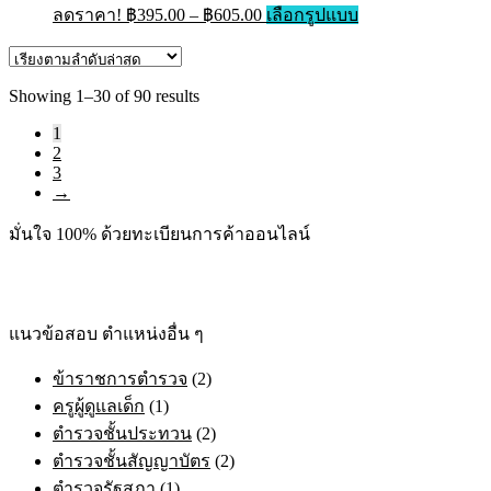
Price
This
ลดราคา!
฿
395.00
–
฿
605.00
เลือกรูปแบบ
range:
product
has
฿395.00
multiple
through
variants.
Sorted
Showing 1–30 of 90 results
฿605.00
The
by
options
1
latest
may
2
be
3
chosen
→
on
the
มั่นใจ 100% ด้วยทะเบียนการค้าออนไลน์
product
page
แนวข้อสอบ ตำแหน่งอื่น ๆ
ข้าราชการตำรวจ
(2)
ครูผู้ดูแลเด็ก
(1)
ตำรวจชั้นประทวน
(2)
ตำรวจชั้นสัญญาบัตร
(2)
ตำรวจรัฐสภา
(1)