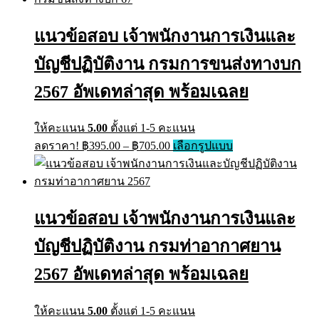
through
variants.
฿605.00
The
แนวข้อสอบ เจ้าพนักงานการเงินและ
options
may
บัญชีปฏิบัติงาน กรมการขนส่งทางบก
be
chosen
on
2567 อัพเดทล่าสุด พร้อมเฉลย
the
product
page
ให้คะแนน
5.00
ตั้งแต่ 1-5 คะแนน
Price
This
ลดราคา!
฿
395.00
–
฿
705.00
เลือกรูปแบบ
range:
product
has
฿395.00
multiple
through
variants.
฿705.00
The
แนวข้อสอบ เจ้าพนักงานการเงินและ
options
may
บัญชีปฏิบัติงาน กรมท่าอากาศยาน
be
chosen
on
2567 อัพเดทล่าสุด พร้อมเฉลย
the
product
page
ให้คะแนน
5.00
ตั้งแต่ 1-5 คะแนน