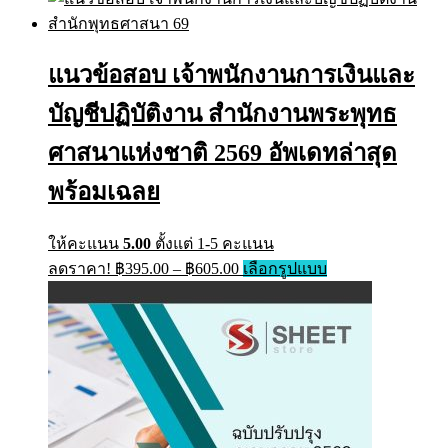
has
฿395.00
multiple
through
variants.
฿705.00
The
แนวข้อสอบ เจ้าพนักงานการเงินและ
options
may
บัญชีปฏิบัติงาน สำนักงานพระพุทธ
be
chosen
on
ศาสนาแห่งชาติ 2569 อัพเดทล่าสุด
the
product
พร้อมเฉลย
page
ให้คะแนน
5.00
ตั้งแต่ 1-5 คะแนน
Price
This
ลดราคา!
฿
395.00
–
฿
605.00
เลือกรูปแบบ
range:
product
has
฿395.00
multiple
through
variants.
฿605.00
The
options
may
be
chosen
on