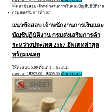
range:
product
has
฿395.00
multiple
through
variants.
฿605.00
The
แนวข้อสอบ เจ้าพนักงานการเงินและ
options
may
บัญชีปฏิบัติงาน กรมส่งเสริมการค้า
be
chosen
on
ระหว่างประเทศ 2567 อัพเดทล่าสุด
the
product
พร้อมเฉลย
page
ให้คะแนน
5.00
ตั้งแต่ 1-5 คะแนน
Price
This
ลดราคา!
฿
395.00
–
฿
605.00
เลือกรูปแบบ
range:
product
has
฿395.00
multiple
through
variants.
฿605.00
The
options
may
be