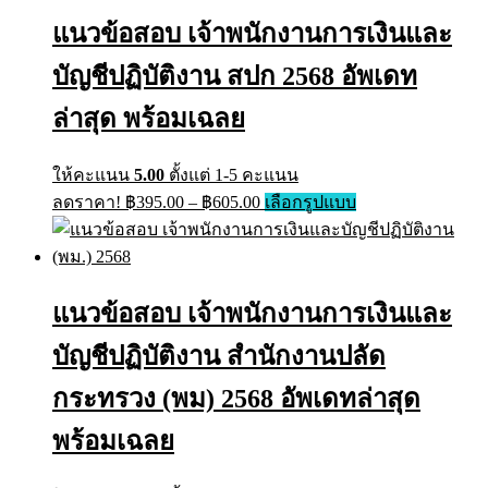
฿605.00
The
แนวข้อสอบ เจ้าพนักงานการเงินและ
options
may
บัญชีปฏิบัติงาน สปก 2568 อัพเดท
be
chosen
on
ล่าสุด พร้อมเฉลย
the
product
page
ให้คะแนน
5.00
ตั้งแต่ 1-5 คะแนน
Price
This
ลดราคา!
฿
395.00
–
฿
605.00
เลือกรูปแบบ
range:
product
has
฿395.00
multiple
through
variants.
฿605.00
The
แนวข้อสอบ เจ้าพนักงานการเงินและ
options
may
บัญชีปฏิบัติงาน สำนักงานปลัด
be
chosen
on
กระทรวง (พม) 2568 อัพเดทล่าสุด
the
product
พร้อมเฉลย
page