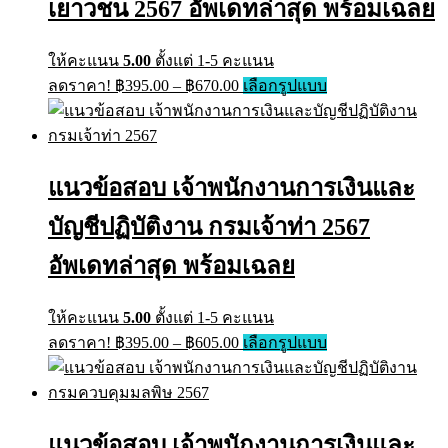
on
เยาวชน 2567 อัพเดทล่าสุด พร้อมเฉลย
the
product
page
ให้คะแนน
5.00
ตั้งแต่ 1-5 คะแนน
Price
This
ลดราคา!
฿
395.00
–
฿
670.00
เลือกรูปแบบ
range:
product
has
฿395.00
multiple
through
variants.
฿670.00
The
แนวข้อสอบ เจ้าพนักงานการเงินและ
options
may
บัญชีปฏิบัติงาน กรมเจ้าท่า 2567
be
chosen
on
อัพเดทล่าสุด พร้อมเฉลย
the
product
page
ให้คะแนน
5.00
ตั้งแต่ 1-5 คะแนน
Price
This
ลดราคา!
฿
395.00
–
฿
605.00
เลือกรูปแบบ
range:
product
has
฿395.00
multiple
through
variants.
฿605.00
The
แนวข้อสอบ เจ้าพนักงานการเงินและ
options