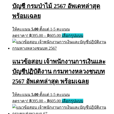
may
บัญชี กรมป่าไม้ 2567 อัพเดทล่าสุด
be
chosen
พร้อมเฉลย
on
the
product
ให้คะแนน
5.00
ตั้งแต่ 1-5 คะแนน
page
Price
This
ลดราคา!
฿
395.00
–
฿
605.00
เลือกรูปแบบ
range:
product
has
฿395.00
multiple
through
variants.
฿605.00
The
แนวข้อสอบ เจ้าพนักงานการเงินและ
options
may
บัญชีปฏิบัติงาน กรมทางหลวงชนบท
be
chosen
on
2567 อัพเดทล่าสุด พร้อมเฉลย
the
product
page
ให้คะแนน
5.00
ตั้งแต่ 1-5 คะแนน
Price
This
ลดราคา!
฿
395.00
–
฿
605.00
เลือกรูปแบบ
range:
product
has
฿395.00
multiple