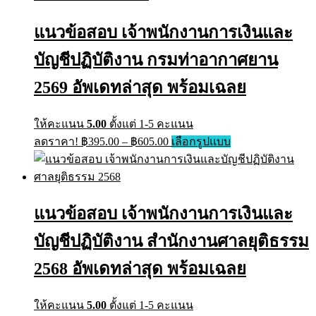
variants.
฿605.00
The
แนวข้อสอบ เจ้าพนักงานการเงินและ
options
may
บัญชีปฏิบัติงาน กรมท่าอากาศยาน
be
chosen
on
2569 อัพเดทล่าสุด พร้อมเฉลย
the
product
page
ให้คะแนน
5.00
ตั้งแต่ 1-5 คะแนน
Price
This
ลดราคา!
฿
395.00
–
฿
605.00
เลือกรูปแบบ
range:
product
has
฿395.00
multiple
through
variants.
฿605.00
The
แนวข้อสอบ เจ้าพนักงานการเงินและ
options
may
บัญชีปฏิบัติงาน สำนักงานศาลยุติธรรม
be
chosen
on
2568 อัพเดทล่าสุด พร้อมเฉลย
the
product
page
ให้คะแนน
5.00
ตั้งแต่ 1-5 คะแนน