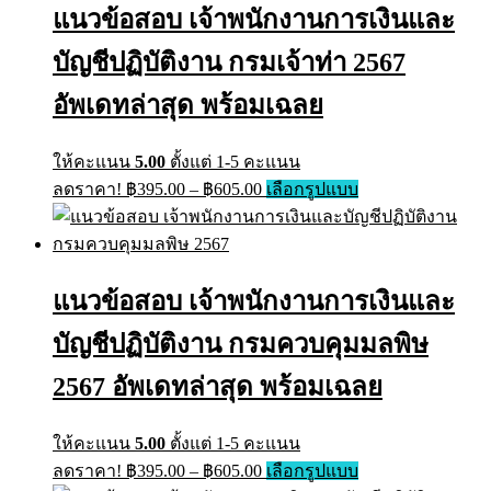
The
แนวข้อสอบ เจ้าพนักงานการเงินและ
options
may
บัญชีปฏิบัติงาน กรมเจ้าท่า 2567
be
chosen
on
อัพเดทล่าสุด พร้อมเฉลย
the
product
page
ให้คะแนน
5.00
ตั้งแต่ 1-5 คะแนน
Price
This
ลดราคา!
฿
395.00
–
฿
605.00
เลือกรูปแบบ
range:
product
has
฿395.00
multiple
through
variants.
฿605.00
The
แนวข้อสอบ เจ้าพนักงานการเงินและ
options
may
บัญชีปฏิบัติงาน กรมควบคุมมลพิษ
be
chosen
on
2567 อัพเดทล่าสุด พร้อมเฉลย
the
product
page
ให้คะแนน
5.00
ตั้งแต่ 1-5 คะแนน
Price
This
ลดราคา!
฿
395.00
–
฿
605.00
เลือกรูปแบบ
range:
product