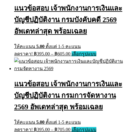
แนวข้อสอบ เจ้าพนักงานการเงินและ
บัญชีปฏิบัติงาน กรมบังคับคดี 2569
อัพเดทล่าสุด พร้อมเฉลย
ให้คะแนน
5.00
ตั้งแต่ 1-5 คะแนน
Price
This
ลดราคา!
฿
395.00
–
฿
605.00
เลือกรูปแบบ
range:
product
has
฿395.00
multiple
through
variants.
฿605.00
The
แนวข้อสอบ เจ้าพนักงานการเงินและ
options
may
บัญชีปฏิบัติงาน กรมการจัดหางาน
be
chosen
on
2569 อัพเดทล่าสุด พร้อมเฉลย
the
product
page
ให้คะแนน
5.00
ตั้งแต่ 1-5 คะแนน
Price
This
ลดราคา!
฿
395.00
–
฿
705.00
เลือกรูปแบบ