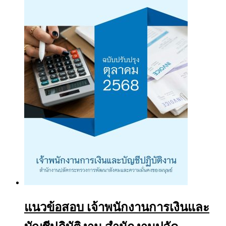
฿605.00
The
options
may
be
chosen
on
the
product
page
แนวข้อสอบ เจ้าพนักงานการเงินและ