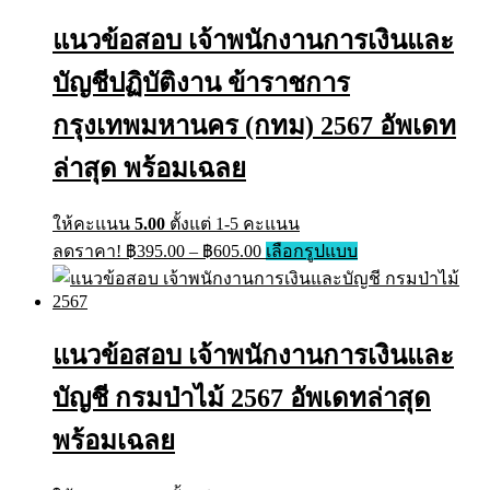
variants.
฿670.00
The
แนวข้อสอบ เจ้าพนักงานการเงินและ
options
may
บัญชีปฏิบัติงาน ข้าราชการ
be
chosen
on
กรุงเทพมหานคร (กทม) 2567 อัพเดท
the
product
ล่าสุด พร้อมเฉลย
page
ให้คะแนน
5.00
ตั้งแต่ 1-5 คะแนน
Price
This
ลดราคา!
฿
395.00
–
฿
605.00
เลือกรูปแบบ
range:
product
has
฿395.00
multiple
through
variants.
฿605.00
The
แนวข้อสอบ เจ้าพนักงานการเงินและ
options
may
บัญชี กรมป่าไม้ 2567 อัพเดทล่าสุด
be
chosen
พร้อมเฉลย
on
the
product