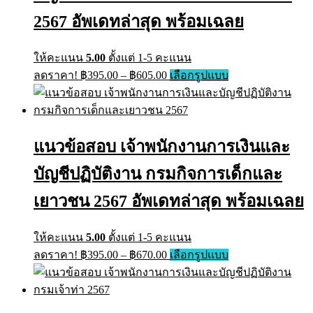
chosen
on
2567 อัพเดทล่าสุด พร้อมเฉลย
the
product
page
ให้คะแนน
5.00
ตั้งแต่ 1-5 คะแนน
Price
This
ลดราคา!
฿
395.00
–
฿
605.00
เลือกรูปแบบ
range:
product
has
฿395.00
multiple
through
variants.
฿605.00
The
แนวข้อสอบ เจ้าพนักงานการเงินและ
options
may
บัญชีปฏิบัติงาน กรมกิจการเด็กและ
be
chosen
on
เยาวชน 2567 อัพเดทล่าสุด พร้อมเฉลย
the
product
page
ให้คะแนน
5.00
ตั้งแต่ 1-5 คะแนน
Price
This
ลดราคา!
฿
395.00
–
฿
670.00
เลือกรูปแบบ
range:
product
has
฿395.00
multiple
through
variants.
฿670.00