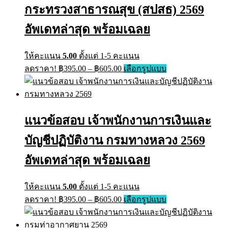
on
กระทรวงสาธารณสุข (สปสธ) 2569
the
product
อัพเดทล่าสุด พร้อมเฉลย
page
ให้คะแนน
5.00
ตั้งแต่ 1-5 คะแนน
Price
This
ลดราคา!
฿
395.00
–
฿
605.00
เลือกรูปแบบ
range:
product
has
฿395.00
multiple
through
variants.
฿605.00
The
แนวข้อสอบ เจ้าพนักงานการเงินและ
options
may
บัญชีปฏิบัติงาน กรมทางหลวง 2569
be
chosen
on
อัพเดทล่าสุด พร้อมเฉลย
the
product
page
ให้คะแนน
5.00
ตั้งแต่ 1-5 คะแนน
Price
This
ลดราคา!
฿
395.00
–
฿
605.00
เลือกรูปแบบ
range:
product
has
฿395.00
multiple
through