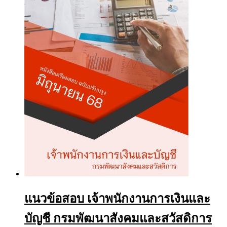
options
may
be
chosen
on
the
product
page
แนวข้อสอบ เจ้าพนักงานการเงินและ
บัญชี กรมพัฒนาสังคมและสวัสดิการ