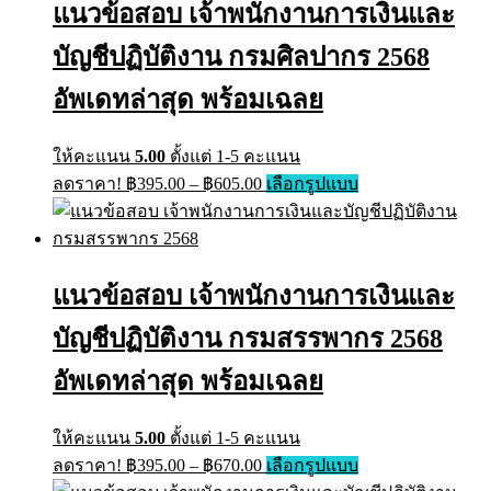
แนวข้อสอบ เจ้าพนักงานการเงินและ
options
may
บัญชีปฏิบัติงาน กรมศิลปากร 2568
be
chosen
on
อัพเดทล่าสุด พร้อมเฉลย
the
product
page
ให้คะแนน
5.00
ตั้งแต่ 1-5 คะแนน
Price
This
ลดราคา!
฿
395.00
–
฿
605.00
เลือกรูปแบบ
range:
product
has
฿395.00
multiple
through
variants.
฿605.00
The
แนวข้อสอบ เจ้าพนักงานการเงินและ
options
may
บัญชีปฏิบัติงาน กรมสรรพากร 2568
be
chosen
on
อัพเดทล่าสุด พร้อมเฉลย
the
product
page
ให้คะแนน
5.00
ตั้งแต่ 1-5 คะแนน
Price
This
ลดราคา!
฿
395.00
–
฿
670.00
เลือกรูปแบบ
range:
product