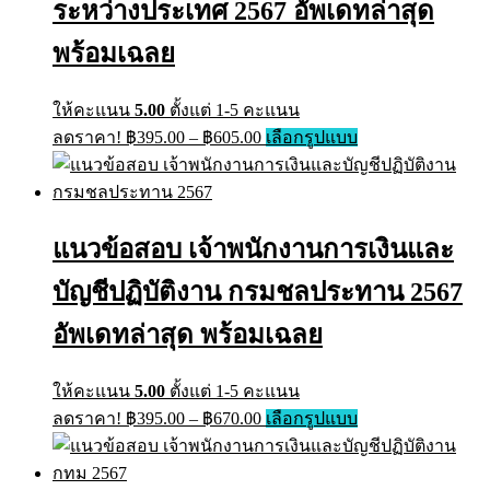
on
ระหว่างประเทศ 2567 อัพเดทล่าสุด
the
product
พร้อมเฉลย
page
ให้คะแนน
5.00
ตั้งแต่ 1-5 คะแนน
Price
This
ลดราคา!
฿
395.00
–
฿
605.00
เลือกรูปแบบ
range:
product
has
฿395.00
multiple
through
variants.
฿605.00
The
แนวข้อสอบ เจ้าพนักงานการเงินและ
options
may
บัญชีปฏิบัติงาน กรมชลประทาน 2567
be
chosen
on
อัพเดทล่าสุด พร้อมเฉลย
the
product
page
ให้คะแนน
5.00
ตั้งแต่ 1-5 คะแนน
Price
This
ลดราคา!
฿
395.00
–
฿
670.00
เลือกรูปแบบ
range:
product
has
฿395.00
multiple
through