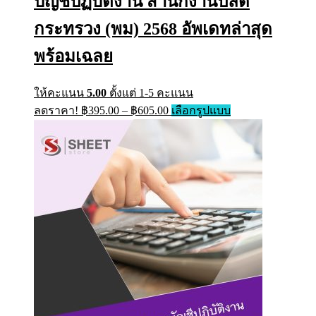
บัญชีปฏิบัติงาน สำนักงานปลัด
กระทรวง (พม) 2568 อัพเดทล่าสุด
พร้อมเฉลย
ให้คะแนน
5.00
ตั้งแต่ 1-5 คะแนน
Price
This
ลดราคา!
฿
395.00
–
฿
605.00
เลือกรูปแบบ
range:
product
has
฿395.00
multiple
through
variants.
฿605.00
The
options
may
be
chosen
on
the
product
page