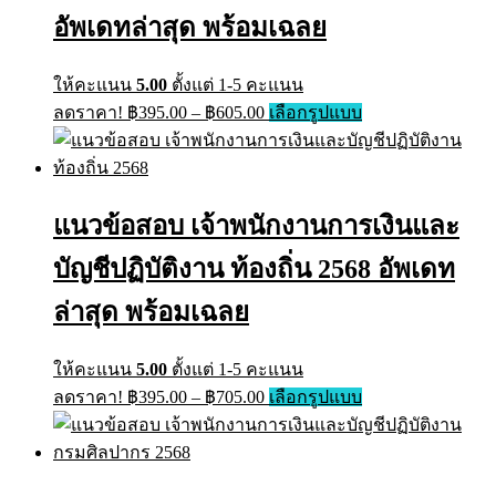
chosen
on
อัพเดทล่าสุด พร้อมเฉลย
the
product
page
ให้คะแนน
5.00
ตั้งแต่ 1-5 คะแนน
Price
This
ลดราคา!
฿
395.00
–
฿
605.00
เลือกรูปแบบ
range:
product
has
฿395.00
multiple
through
variants.
฿605.00
The
แนวข้อสอบ เจ้าพนักงานการเงินและ
options
may
บัญชีปฏิบัติงาน ท้องถิ่น 2568 อัพเดท
be
chosen
on
ล่าสุด พร้อมเฉลย
the
product
page
ให้คะแนน
5.00
ตั้งแต่ 1-5 คะแนน
Price
This
ลดราคา!
฿
395.00
–
฿
705.00
เลือกรูปแบบ
range:
product
has
฿395.00
multiple
through
variants.
฿705.00
The