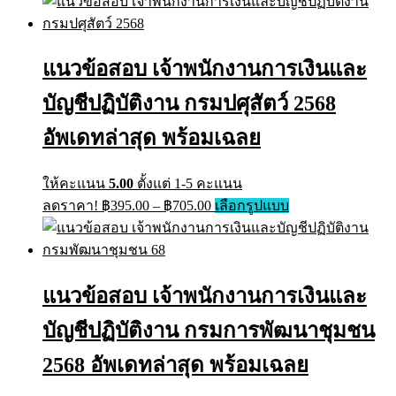
has
฿395.00
multiple
through
variants.
฿670.00
The
แนวข้อสอบ เจ้าพนักงานการเงินและ
options
may
บัญชีปฏิบัติงาน กรมปศุสัตว์ 2568
be
chosen
on
อัพเดทล่าสุด พร้อมเฉลย
the
product
page
ให้คะแนน
5.00
ตั้งแต่ 1-5 คะแนน
Price
This
ลดราคา!
฿
395.00
–
฿
705.00
เลือกรูปแบบ
range:
product
has
฿395.00
multiple
through
variants.
฿705.00
The
แนวข้อสอบ เจ้าพนักงานการเงินและ
options
may
บัญชีปฏิบัติงาน กรมการพัฒนาชุมชน
be
chosen
on
2568 อัพเดทล่าสุด พร้อมเฉลย
the
product