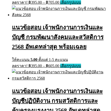
Price
This
ลดราคา!
฿
395.00
–
฿
705.00
เลือกรูปแบบ
range:
product
has
฿395.00
multiple
through
variants.
฿705.00
The
แนวข้อสอบ เจ้าพนักงานการเงินและ
options
may
บัญชี กรมพัฒนาสังคมและสวัสดิการ
be
chosen
on
2568 อัพเดทล่าสุด พร้อมเฉลย
the
product
page
ให้คะแนน
5.00
ตั้งแต่ 1-5 คะแนน
Price
This
ลดราคา!
฿
395.00
–
฿
605.00
เลือกรูปแบบ
range:
product
has
฿395.00
multiple
through
variants.
฿605.00
The
แนวข้อสอบ เจ้าพนักงานการเงินและ
options
may
บัญชีปฏิบัติงาน กรมสวัสดิการและ
be
chosen
on
คุ้มครองแรงงาน 2568 อัพเดทล่าสุด