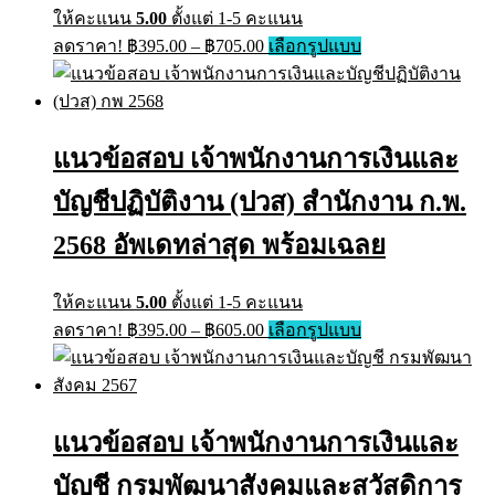
page
ให้คะแนน
5.00
ตั้งแต่ 1-5 คะแนน
Price
This
ลดราคา!
฿
395.00
–
฿
705.00
เลือกรูปแบบ
range:
product
has
฿395.00
multiple
through
variants.
฿705.00
The
แนวข้อสอบ เจ้าพนักงานการเงินและ
options
may
บัญชีปฏิบัติงาน (ปวส) สำนักงาน ก.พ.
be
chosen
on
2568 อัพเดทล่าสุด พร้อมเฉลย
the
product
page
ให้คะแนน
5.00
ตั้งแต่ 1-5 คะแนน
Price
This
ลดราคา!
฿
395.00
–
฿
605.00
เลือกรูปแบบ
range:
product
has
฿395.00
multiple
through
variants.
฿605.00
The
แนวข้อสอบ เจ้าพนักงานการเงินและ
options
may
บัญชี กรมพัฒนาสังคมและสวัสดิการ
be