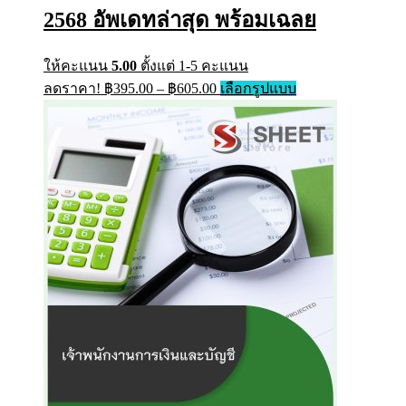
2568 อัพเดทล่าสุด พร้อมเฉลย
ให้คะแนน
5.00
ตั้งแต่ 1-5 คะแนน
Price
This
ลดราคา!
฿
395.00
–
฿
605.00
เลือกรูปแบบ
range:
product
has
฿395.00
multiple
through
variants.
฿605.00
The
options
may
be
chosen
on
the
product
page