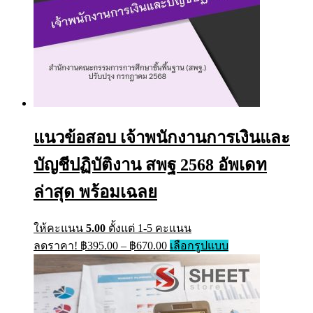
แนวข้อสอบ เจ้าพนักงานการเงินและ
บัญชีปฏิบัติงาน สพฐ 2568 อัพเดท
ล่าสุด พร้อมเฉลย
ให้คะแนน
5.00
ตั้งแต่ 1-5 คะแนน
Price
This
ลดราคา!
฿
395.00
–
฿
670.00
เลือกรูปแบบ
range:
product
has
฿395.00
multiple
through
variants.
฿670.00
The