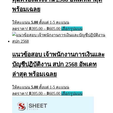
the
product
พร้อมเฉลย
page
ให้คะแนน
5.00
ตั้งแต่ 1-5 คะแนน
Price
This
ลดราคา!
฿
395.00
–
฿
605.00
เลือกรูปแบบ
range:
product
has
฿395.00
multiple
through
variants.
฿605.00
The
แนวข้อสอบ เจ้าพนักงานการเงินและ
options
may
บัญชีปฏิบัติงาน สปก 2568 อัพเดท
be
chosen
on
ล่าสุด พร้อมเฉลย
the
product
page
ให้คะแนน
5.00
ตั้งแต่ 1-5 คะแนน
Price
This
ลดราคา!
฿
395.00
–
฿
605.00
เลือกรูปแบบ
range:
product
has
฿395.00
multiple
through
variants.