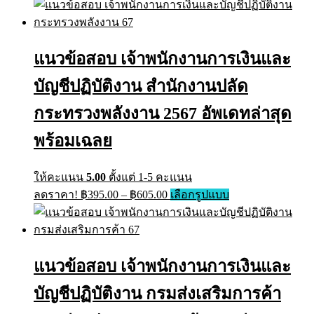
has
฿395.00
multiple
through
variants.
฿605.00
The
แนวข้อสอบ เจ้าพนักงานการเงินและ
options
may
บัญชีปฏิบัติงาน สำนักงานปลัด
be
chosen
on
กระทรวงพลังงาน 2567 อัพเดทล่าสุด
the
product
พร้อมเฉลย
page
ให้คะแนน
5.00
ตั้งแต่ 1-5 คะแนน
Price
This
ลดราคา!
฿
395.00
–
฿
605.00
เลือกรูปแบบ
range:
product
has
฿395.00
multiple
through
variants.
฿605.00
The
แนวข้อสอบ เจ้าพนักงานการเงินและ
options
may
บัญชีปฏิบัติงาน กรมส่งเสริมการค้า
be
chosen