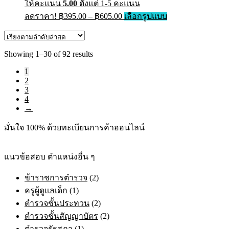
ให้คะแนน
5.00
ตั้งแต่ 1-5 คะแนน
page
Price
This
ลดราคา!
฿
395.00
–
฿
605.00
เลือกรูปแบบ
range:
product
has
฿395.00
multiple
through
variants.
Sorted
Showing 1–30 of 92 results
฿605.00
The
by
options
1
latest
may
2
be
3
chosen
4
on
→
the
product
มั่นใจ 100% ด้วยทะเบียนการค้าออนไลน์
page
แนวข้อสอบ ตำแหน่งอื่น ๆ
ข้าราชการตำรวจ
(2)
ครูผู้ดูแลเด็ก
(1)
ตำรวจชั้นประทวน
(2)
ตำรวจชั้นสัญญาบัตร
(2)
ตำรวจรัฐสภา
(1)