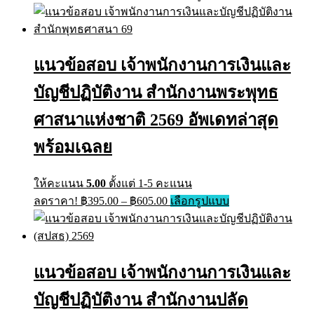
range:
product
has
฿395.00
multiple
through
variants.
฿705.00
The
แนวข้อสอบ เจ้าพนักงานการเงินและ
options
may
บัญชีปฏิบัติงาน สำนักงานพระพุทธ
be
chosen
on
ศาสนาแห่งชาติ 2569 อัพเดทล่าสุด
the
product
พร้อมเฉลย
page
ให้คะแนน
5.00
ตั้งแต่ 1-5 คะแนน
Price
This
ลดราคา!
฿
395.00
–
฿
605.00
เลือกรูปแบบ
range:
product
has
฿395.00
multiple
through
variants.
฿605.00
The
แนวข้อสอบ เจ้าพนักงานการเงินและ
options
may
บัญชีปฏิบัติงาน สำนักงานปลัด
be
chosen