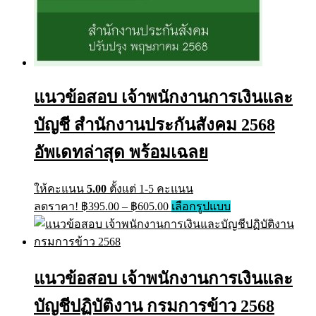
แนวข้อสอบ เจ้าพนักงานการเงินและ
บัญชี สำนักงานประกันสังคม 2568
อัพเดทล่าสุด พร้อมเฉลย
ให้คะแนน
5.00
ตั้งแต่ 1-5 คะแนน
Price
This
ลดราคา!
฿
395.00
–
฿
605.00
เลือกรูปแบบ
range:
product
has
฿395.00
multiple
through
variants.
฿605.00
The
แนวข้อสอบ เจ้าพนักงานการเงินและ
options
may
บัญชีปฏิบัติงาน กรมการข้าว 2568
be