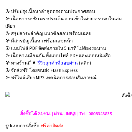
🎯 ปรับปรุงเนื้อหาล่าสุดตรงตามประกาศสอบ
🎯 เนื้อหากระชับ ตรงประเด็น อ่านเข้าใจง่าย ครบจบในเล่ม
เดียว
🎯 สรุปสาระสำคัญ แนวข้อสอบ พร้อมเฉลย
🎯 มีสารบัญเนื้อหา พร้อมเลขหน้า
🎯 แบบไฟล์ PDF จัดส่งภายใน 5 นาที ไม่ต้องรอนาน
🎯 เนื้อหาเหมือนกัน ทั้งแบบไฟล์ PDF และแบบหนังสือ
🎯 ทางร้านมี 🌟
รีวิวลูกค้าที่สอบผ่าน
(คลิก)
🎯 จัดส่งฟรี โดยขนส่ง Flash Express
🎯 ฟรีไฟล์เสียง MP3 เทคนิคการสอบสัมภาษณ์
สั่งซื้อได้ 24 ซม. | ผ่าน LINE@ | Tel : 0808343835
รูปแบบการสั่งชื้อ
ฟรีค่าจัดส่ง