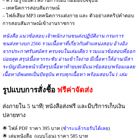
– ความรู้รอบตัว สถานการณ์บ้านเมืองปัจจุบัน
– เทคนิคการสอบสัมภาษณ์
– ไฟล์เสียง MP3 เทคนิคการแต่งกาย และ ตัวอย่างสคริปคำตอบ
การสอบสัมภาษณ์เข้างานราชการ
หนังสือ แนวข้อสอบ เจ้าพนักงานขนส่งปฏิบัติงาน กรมการ
ขนส่งทางบก 2566 รวม
เนื้อหาที่เกี่ยวกับตำแหน่งสอบ อ้างอิง
จากประกาศรับสมัคร ครบจบในเล่มเดียว รวมแนวข้อสอบที่ออก
บ่อยสุด สรุปเนื้อหากระชับ อ่านเข้าใจง่าย มีเนื้อหาให้อ่าน/มีสา
ระบัญ/มีเลขหน้า/มีสรุปเนื้อหาท้ายบท/มีแนวข้อสอบ/พร้อมเฉลย
เนื้อหาอัพเดทเป็นปัจจุบัน ครบทุกเนื้อหา พร้อมสอบใน 1 เล่ม
รูปแบบการสั่งชื้อ
ฟรีค่าจัดส่ง
ส่งภายใน 5 นาที| หนังสือส่งฟรี และมีบริการเก็บเงิน
ปลายทาง
🌟 ไฟล์ PDF ราคา 395 บาท (
ชำระแล้วรอรับได้เลย
)
🌟 เล่มหนังสือ (แบบโอน) ราคา 585 บาท