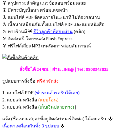
🎯 สรุปสาระสำคัญ แนวข้อสอบ พร้อมเฉลย
🎯 มีสารบัญเนื้อหา พร้อมเลขหน้า
🎯 แบบไฟล์ PDF จัดส่งภายใน 5 นาที ไม่ต้องรอนาน
🎯 เนื้อหาเหมือนกัน ทั้งแบบไฟล์ PDF และแบบหนังสือ
🎯 ทางร้านมี 🌟
รีวิวลูกค้าที่สอบผ่าน
(คลิก)
🎯 จัดส่งฟรี โดยขนส่ง Flash Express
🎯 ฟรีไฟล์เสียง MP3 เทคนิคการสอบสัมภาษณ์
สั่งซื้อได้ 24 ซม. | ผ่าน LINE@ | Tel : 0808343835
รูปแบบการสั่งชื้อ
ฟรีค่าจัดส่ง
1. แบบไฟล์ PDF
(ชำระแล้วรอรับได้เลย)
2. แบบเล่มหนังสือ
(แบบโอน)
3. แบบเล่มหนังสือ
(เก็บเงินปลายทาง)
|
🌟
แจ้ง (ชื่อ-นามสกุล+ที่อยู่จัดส่ง+เบอร์ติดต่อ) ได้เลยครับ
🌟
เนื้อหาเหมือนกันทั้ง 3 รูปแบบ