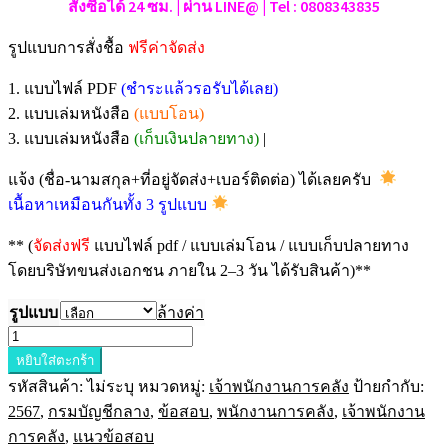
สั่งซื้อได้ 24 ซม. | ผ่าน LINE@ | Tel : 0808343835
รูปแบบการสั่งชื้อ
ฟรีค่าจัดส่ง
1. แบบไฟล์ PDF
(ชำระแล้วรอรับได้เลย)
2. แบบเล่มหนังสือ
(แบบโอน)
3. แบบเล่มหนังสือ
(เก็บเงินปลายทาง)
|
แจ้ง (ชื่อ-นามสกุล+ที่อยู่จัดส่ง+เบอร์ติดต่อ) ได้เลยครับ
เนื้อหาเหมือนกันทั้ง 3 รูปแบบ
** (
จัดส่งฟรี
แบบไฟล์ pdf / แบบเล่มโอน / แบบเก็บปลายทาง
โดยบริษัทขนส่งเอกชน ภายใน 2–3 วัน ได้รับสินค้า)**
รูปแบบ
ล้างค่า
จำนวน
หยิบใส่ตะกร้า
แนว
รหัสสินค้า:
ไม่ระบุ
หมวดหมู่:
เจ้าพนักงานการคลัง
ป้ายกำกับ:
ข้อสอบ
2567
,
กรมบัญชีกลาง
,
ข้อสอบ
,
พนักงานการคลัง
,
เจ้าพนักงาน
เจ้า
การคลัง
,
แนวข้อสอบ
พนักงาน