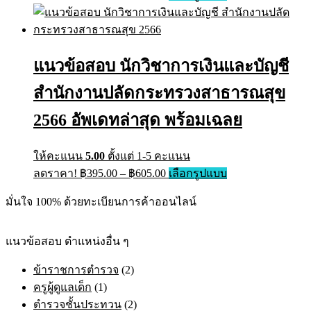
range:
product
has
฿395.00
multiple
through
variants.
฿605.00
The
แนวข้อสอบ นักวิชาการเงินและบัญชี
options
may
สำนักงานปลัดกระทรวงสาธารณสุข
be
chosen
on
2566 อัพเดทล่าสุด พร้อมเฉลย
the
product
page
ให้คะแนน
5.00
ตั้งแต่ 1-5 คะแนน
Price
This
ลดราคา!
฿
395.00
–
฿
605.00
เลือกรูปแบบ
range:
product
has
฿395.00
มั่นใจ 100% ด้วยทะเบียนการค้าออนไลน์
multiple
through
variants.
฿605.00
The
แนวข้อสอบ ตำแหน่งอื่น ๆ
options
may
ข้าราชการตำรวจ
(2)
be
chosen
ครูผู้ดูแลเด็ก
(1)
on
ตำรวจชั้นประทวน
(2)
the