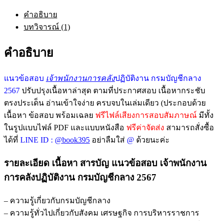
การ
คำอธิบาย
คลัง
บทวิจารณ์ (1)
ปฏิบัติ
งาน
คำอธิบาย
กรม
บัญชี
แนวข้อสอบ
เจ้าพนักงานการคลัง
ปฏิบัติงาน กรมบัญชีกลาง
กลาง
2567
ปรับปรุงเนื้อหาล่าสุด ตามที่ประกาศสอบ เนื้อหากระชับ
2567
อัพเดท
ตรงประเด็น อ่านเข้าใจง่าย ครบจบในเล่มเดียว (ประกอบด้วย
ล่าสุด
เนื้อหา ข้อสอบ พร้อมเฉลย
ฟรีไฟล์เสียงการสอบสัมภาษณ์
มีทั้ง
พร้อม
ในรูปแบบไฟล์ PDF และแบบหนังสือ
ฟรีค่าจัดส่ง
สามารถสั่งซื้อ
เฉลย
ได้ที่
LINE ID :
@book395
อย่าลืมใส่
@
ด้วยนะค่ะ
ชิ้น
รายละเอียด เนื้อหา สารบัญ แนวข้อสอบ เจ้าพนักงาน
การคลังปฏิบัติงาน กรมบัญชีกลาง 2567
– ความรู้เกี่ยวกับกรมบัญชีกลาง
– ความรู้ทั่วไปเกี่ยวกับสังคม เศรษฐกิจ การบริหารราชการ