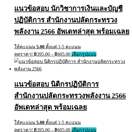
แนวข้อสอบ นักวิชาการเงินและบัญชี
ปฏิบัติการ สำนักงานปลัดกระทรวง
พลังงาน 2566 อัพเดทล่าสุด พร้อมเฉลย
ให้คะแนน
5.00
ตั้งแต่ 1-5 คะแนน
Price
This
ลดราคา!
฿
395.00
–
฿
605.00
เลือกรูปแบบ
range:
product
has
฿395.00
multiple
through
variants.
฿605.00
The
แนวข้อสอบ นิติกรปฏิบัติการ
options
may
สำนักงานปลัดกระทรวงพลังงาน 2566
be
chosen
on
อัพเดทล่าสุด พร้อมเฉลย
the
product
page
ให้คะแนน
5.00
ตั้งแต่ 1-5 คะแนน
Price
This
ลดราคา!
฿
395.00
–
฿
605.00
เลือกรูปแบบ