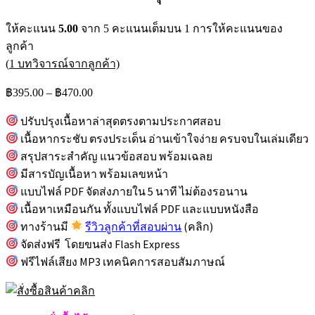
ให้คะแนน
5.00
จาก 5 คะแนนเต็มบน
1
การให้คะแนนของ
ลูกค้า
(
1
บทวิจารณ์จากลูกค้า)
Price
฿
395.00
–
฿
470.00
range:
฿395.00
ปรับปรุงเนื้อหาล่าสุดตรงตามประกาศสอบ
through
เนื้อหากระชับ ตรงประเด็น อ่านเข้าใจง่าย ครบจบในเล่มเดียว
฿470.00
สรุปสาระสำคัญ แนวข้อสอบ พร้อมเฉลย
มีสารบัญเนื้อหา พร้อมเลขหน้า
แบบไฟล์ PDF จัดส่งภายใน 5 นาที ไม่ต้องรอนาน
เนื้อหาเหมือนกัน ทั้งแบบไฟล์ PDF และแบบหนังสือ
ทางร้านมี
รีวิวลูกค้าที่สอบผ่าน
(คลิก)
จัดส่งฟรี โดยขนส่ง Flash Express
ฟรีไฟล์เสียง MP3 เทคนิคการสอบสัมภาษณ์