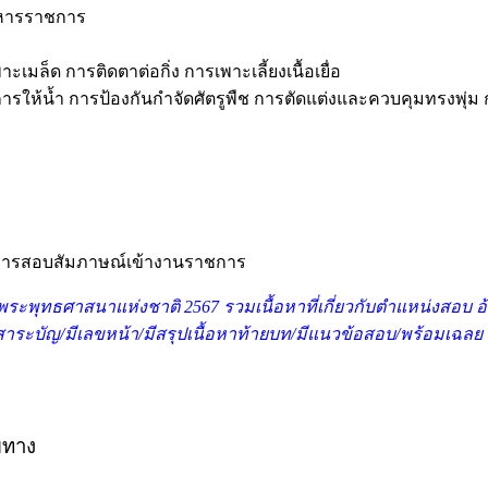
ิหารราชการ
ะเมล็ด การติดตาต่อกิ่ง การเพาะเลี้ยงเนื้อเยื่อ
ย การให้น้ำ การป้องกันกำจัดศัตรูพืช การตัดแต่งและควบคุมทรงพุ่
บ การสอบสัมภาษณ์เข้างานราชการ
นพระพุทธศาสนาแห่งชาติ 2567 รวม
เนื้อหาที่เกี่ยวกับตำแหน่งสอ
มีสาระบัญ/มีเลขหน้า/มีสรุปเนื้อหาท้ายบท/มีแนวข้อสอบ/พร้อมเฉลย 
ยทาง