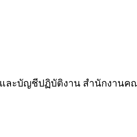
นและบัญชีปฏิบัติงาน สำนักงาน