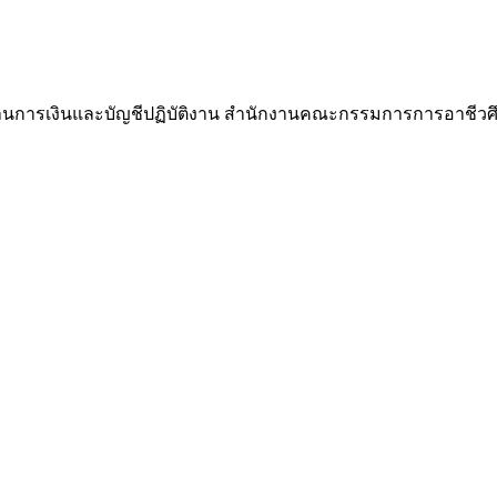
านการเงินและบัญชีปฏิบัติงาน สำนักงานคณะกรรมการการอาชีวศึก