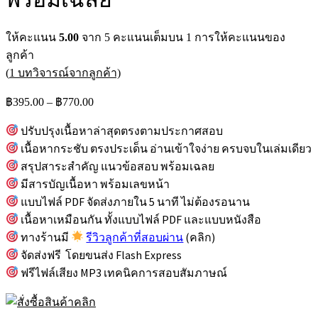
ให้คะแนน
5.00
จาก 5 คะแนนเต็มบน
1
การให้คะแนนของ
ลูกค้า
(
1
บทวิจารณ์จากลูกค้า)
Price
฿
395.00
–
฿
770.00
range:
฿395.00
ปรับปรุงเนื้อหาล่าสุดตรงตามประกาศสอบ
through
เนื้อหากระชับ ตรงประเด็น อ่านเข้าใจง่าย ครบจบในเล่มเดียว
฿770.00
สรุปสาระสำคัญ แนวข้อสอบ พร้อมเฉลย
มีสารบัญเนื้อหา พร้อมเลขหน้า
แบบไฟล์ PDF จัดส่งภายใน 5 นาที ไม่ต้องรอนาน
เนื้อหาเหมือนกัน ทั้งแบบไฟล์ PDF และแบบหนังสือ
ทางร้านมี
รีวิวลูกค้าที่สอบผ่าน
(คลิก)
จัดส่งฟรี โดยขนส่ง Flash Express
ฟรีไฟล์เสียง MP3 เทคนิคการสอบสัมภาษณ์