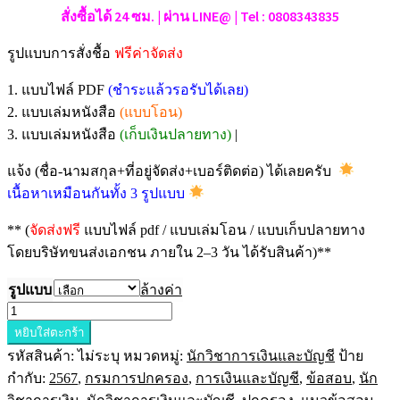
สั่งซื้อได้ 24 ซม. | ผ่าน LINE@ | Tel : 0808343835
รูปแบบการสั่งชื้อ
ฟรีค่าจัดส่ง
1. แบบไฟล์ PDF
(ชำระแล้วรอรับได้เลย)
2. แบบเล่มหนังสือ
(แบบโอน)
3. แบบเล่มหนังสือ
(เก็บเงินปลายทาง)
|
แจ้ง (ชื่อ-นามสกุล+ที่อยู่จัดส่ง+เบอร์ติดต่อ) ได้เลยครับ
เนื้อหาเหมือนกันทั้ง 3 รูปแบบ
** (
จัดส่งฟรี
แบบไฟล์ pdf / แบบเล่มโอน / แบบเก็บปลายทาง
โดยบริษัทขนส่งเอกชน ภายใน 2–3 วัน ได้รับสินค้า)**
รูปแบบ
ล้างค่า
จำนวน
หยิบใส่ตะกร้า
แนว
รหัสสินค้า:
ไม่ระบุ
หมวดหมู่:
นักวิชาการเงินและบัญชี
ป้าย
ข้อสอบ
กำกับ:
2567
,
กรมการปกครอง
,
การเงินและบัญชี
,
ข้อสอบ
,
นัก
นัก