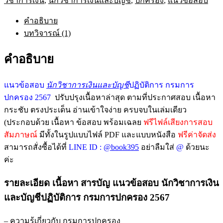
วิชาการเงิน
,
นักวิชาการเงินและบัญชี
,
ปกครอง
,
แนวข้อสอบ
วิชาการ
เงิน
คำอธิบาย
และ
บทวิจารณ์ (1)
บัญชี
ปฏิบัติ
คำอธิบาย
การ
กรม
แนวข้อสอบ
นักวิชาการเงินและบัญชี
ปฏิบัติการ กรมการ
การ
ปกครอง 2567
ปรับปรุงเนื้อหาล่าสุด ตามที่ประกาศสอบ เนื้อหา
ปกครอง
กระชับ ตรงประเด็น อ่านเข้าใจง่าย ครบจบในเล่มเดียว
2567
อัพเดท
(ประกอบด้วย เนื้อหา ข้อสอบ พร้อมเฉลย
ฟรีไฟล์เสียงการสอบ
ล่าสุด
สัมภาษณ์
มีทั้งในรูปแบบไฟล์ PDF และแบบหนังสือ
ฟรีค่าจัดส่ง
พร้อม
สามารถสั่งซื้อได้ที่
LINE ID :
@book395
อย่าลืมใส่
@
ด้วยนะ
เฉลย
ค่ะ
ชิ้น
รายละเอียด เนื้อหา สารบัญ แนวข้อสอบ นักวิชาการเงิน
และบัญชีปฏิบัติการ กรมการปกครอง 2567
– ความรู้เกี่ยวกับ กรมการปกครอง