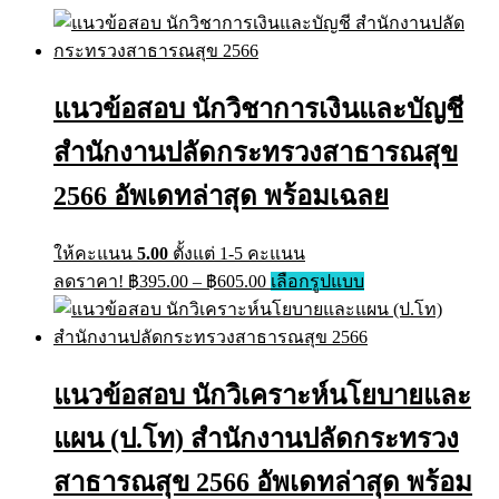
แนวข้อสอบ นักวิชาการเงินและบัญชี
สำนักงานปลัดกระทรวงสาธารณสุข
2566 อัพเดทล่าสุด พร้อมเฉลย
ให้คะแนน
5.00
ตั้งแต่ 1-5 คะแนน
Price
This
ลดราคา!
฿
395.00
–
฿
605.00
เลือกรูปแบบ
range:
product
has
฿395.00
multiple
through
variants.
฿605.00
The
แนวข้อสอบ นักวิเคราะห์นโยบายและ
options
may
แผน (ป.โท) สำนักงานปลัดกระทรวง
be
chosen
on
สาธารณสุข 2566 อัพเดทล่าสุด พร้อม
the