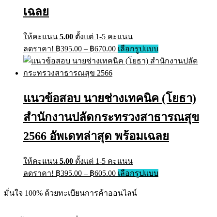
product
เฉลย
page
ให้คะแนน
5.00
ตั้งแต่ 1-5 คะแนน
Price
This
ลดราคา!
฿
395.00
–
฿
670.00
เลือกรูปแบบ
range:
product
has
฿395.00
multiple
through
variants.
฿670.00
The
แนวข้อสอบ นายช่างเทคนิค (โยธา)
options
may
สำนักงานปลัดกระทรวงสาธารณสุข
be
chosen
on
2566 อัพเดทล่าสุด พร้อมเฉลย
the
product
page
ให้คะแนน
5.00
ตั้งแต่ 1-5 คะแนน
Price
This
ลดราคา!
฿
395.00
–
฿
605.00
เลือกรูปแบบ
range:
product
has
฿395.00
มั่นใจ 100% ด้วยทะเบียนการค้าออนไลน์
multiple
through
variants.
฿605.00
The