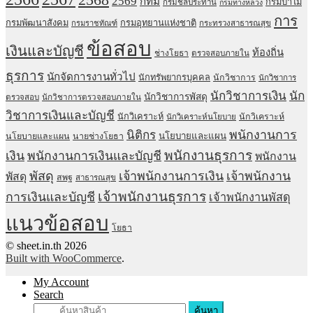
2569
กทม
กรมป่าไม้
กรมชลประทาน
กรมทางหลวง
การ
กรมพัฒนาสังคม
กรมอุทยานแห่งชาติ
กรมราชทัณฑ์
กระทรวงสาธารณสุข
ข้อสอบ
เงินและบัญชี
ท้องถิ่น
ช่างโยธา
ตรวจสอบภายใน
ธุรการ
นักจัดการงานทั่วไป
นักทรัพยากรบุคคล
นักวิชาการ
นักวิชาการ
นักวิชาการเงิน
นัก
นักวิชาการพัสดุ
ตรวจสอบ
นักวิชาการตรวจสอบภายใน
วิชาการเงินและบัญชี
นักวิเคราะห์
นักวิเคราะห์
นักวิเคราะห์นโยบาย
พนักงานการ
นิติกร
นโยบายและแผน
นโยบายและแผน
นายช่างโยธา
พนักงานธุรการ
เงิน
พนักงานการเงินและบัญชี
พนักงาน
พัสดุ
เจ้าพนักงานการเงิน
เจ้าพนักงาน
พัสดุ
สพฐ
สาธารณสุข
เจ้าพนักงานธุรการ
การเงินและบัญชี
เจ้าพนักงานพัสดุ
แนวข้อสอบ
โยธา
© sheet.in.th 2026
Built with WooCommerce
.
My Account
Search
ค้นหา