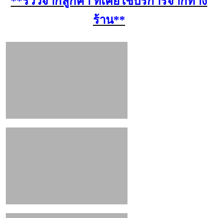
**รีวิวจากลูกค้า ที่เคยใช้บริการจากทาง
ร้าน**