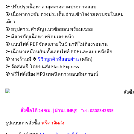
🎯 ปรับปรุงเนื้อหาล่าสุดตรงตามประกาศสอบ
🎯 เนื้อหากระชับ ตรงประเด็น อ่านเข้าใจง่าย ครบจบในเล่ม
เดียว
🎯 สรุปสาระสำคัญ แนวข้อสอบ พร้อมเฉลย
🎯 มีสารบัญเนื้อหา พร้อมเลขหน้า
🎯 แบบไฟล์ PDF จัดส่งภายใน 5 นาที ไม่ต้องรอนาน
🎯 เนื้อหาเหมือนกัน ทั้งแบบไฟล์ PDF และแบบหนังสือ
🎯 ทางร้านมี 🌟
รีวิวลูกค้าที่สอบผ่าน
(คลิก)
🎯 จัดส่งฟรี โดยขนส่ง Flash Express
🎯 ฟรีไฟล์เสียง MP3 เทคนิคการสอบสัมภาษณ์
สั่งซื้อได้ 24 ซม. | ผ่าน LINE@ | Tel : 0808343835
รูปแบบการสั่งชื้อ
ฟรีค่าจัดส่ง