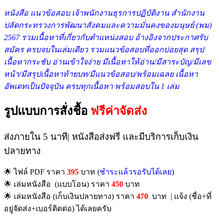
หนังสื
อ แนวข้อสอบ เจ้าพนักงานธุรการปฏิบัติงาน สำนักงาน
ปลัดกระทรวงการพัฒนาสังคมและความมั่นคงของมนุษย์ (พม)
2567 รว
มเนื้อหาที่เกี่ยวกับตำแหน่งสอบ อ้างอิงจากประกาศรับ
สมัคร ครบจบในเล่มเดียว รวมแนวข้อสอบที่ออกบ่อยสุด สรุป
เนื้อหากระชับ อ่านเข้าใจง่าย มีเนื้อหาให้อ่าน/มีสาระบัญ/มีเลข
หน้า/มีสรุปเนื้อหาท้ายบท/มีแนวข้อสอบ/พร้อมเฉลย เนื้อหา
อัพเดทเป็นปัจจุบัน ครบทุกเนื้อหา พร้อมสอบใน 1 เล่ม
รูปแบบการสั่งชื้อ
ฟรีค่าจัดส่ง
ส่งภายใน 5 นาที| หนังสือส่งฟรี และมีบริการเก็บเงิน
ปลายทาง
🌟 ไฟล์ PDF ราคา
395
บาท (
ชำระแล้วรอรับได้เลย
)
🌟 เล่มหนังสือ (แบบโอน) ราคา
450
บาท
🌟 เล่มหนังสือ (เก็บเงินปลายทาง) ราคา
470
บาท | แจ้ง (ชื่อ+ที่
อยู่จัดส่ง+เบอร์ติดต่อ) ได้เลยครับ