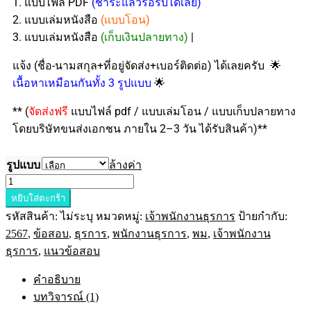
1. แบบไฟล์ PDF
(ชำระแล้วรอรับได้เลย)
2. แบบเล่มหนังสือ
(แบบโอน)
3. แบบเล่มหนังสือ
(เก็บเงินปลายทาง)
|
🌟
แจ้ง (ชื่อ-นามสกุล+ที่อยู่จัดส่ง+เบอร์ติดต่อ) ได้เลยครับ
🌟
เนื้อหาเหมือนกันทั้ง 3 รูปแบบ
** (
จัดส่งฟรี
แบบไฟล์ pdf / แบบเล่มโอน / แบบเก็บปลายทาง
โดยบริษัทขนส่งเอกชน ภายใน 2–3 วัน ได้รับสินค้า)**
รูปแบบ
ล้างค่า
หยิบใส่ตะกร้า
รหัสสินค้า:
ไม่ระบุ
หมวดหมู่:
เจ้าพนักงานธุรการ
ป้ายกำกับ:
2567
,
ข้อสอบ
,
ธุรการ
,
พนักงานธุรการ
,
พม
,
เจ้าพนักงาน
ธุรการ
,
แนวข้อสอบ
คำอธิบาย
บทวิจารณ์ (1)