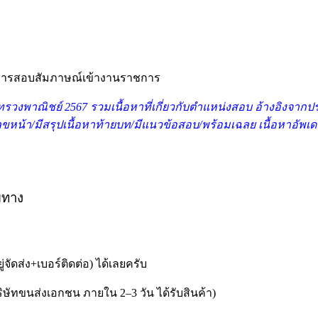
บ การสอบสัมภาษณ์เข้างานราชการ
ทรวงพาณิชย์ 2567 รว
มเนื้อหาที่เกี่ยวกับตำแหน่งสอบ อ้างอิงจา
ีเลขหน้า/มีสรุปเนื้อหาท้ายบท/มีแนวข้อสอบ/พร้อมเฉลย เนื้อหาอัพเด
ยทาง
ู่จัดส่ง+เบอร์ติดต่อ) ได้เลยครับ
ษัทขนส่งเอกชน ภายใน 2–3 วัน ได้รับสินค้า)