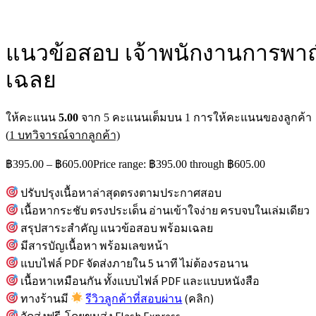
แนวข้อสอบ เจ้าพนักงานการพาณิ
เฉลย
ให้คะแนน
5.00
จาก 5 คะแนนเต็มบน
1
การให้คะแนนของลูกค้า
(
1
บทวิจารณ์จากลูกค้า)
฿
395.00
–
฿
605.00
Price range: ฿395.00 through ฿605.00
ปรับปรุงเนื้อหาล่าสุดตรงตามประกาศสอบ
เนื้อหากระชับ ตรงประเด็น อ่านเข้าใจง่าย ครบจบในเล่มเดียว
สรุปสาระสำคัญ แนวข้อสอบ พร้อมเฉลย
มีสารบัญเนื้อหา พร้อมเลขหน้า
แบบไฟล์ PDF จัดส่งภายใน 5 นาที ไม่ต้องรอนาน
เนื้อหาเหมือนกัน ทั้งแบบไฟล์ PDF และแบบหนังสือ
ทางร้านมี
รีวิวลูกค้าที่สอบผ่าน
(คลิก)
จัดส่งฟรี โดยขนส่ง Flash Express