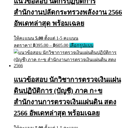
แนวข้อสอบ นิติกรปฏิบัติการ
สำนักงานปลัดกระทรวงพลังงาน 2566
อัพเดทล่าสุด พร้อมเฉลย
ให้คะแนน
5.00
ตั้งแต่ 1-5 คะแนน
Price
This
ลดราคา!
฿
395.00
–
฿
605.00
เลือกรูปแบบ
range:
product
has
฿395.00
multiple
through
variants.
฿605.00
The
options
แนวข้อสอบ นักวิชาการตรวจเงินแผ่น
may
be
ดินปฏิบัติการ (บัญชี) ภาค ก+ข
chosen
on
the
สำนักงานการตรวจเงินแผ่นดิน สตง
product
page
2566 อัพเดทล่าสุด พร้อมเฉลย
ให้คะแนน
5.00
ตั้งแต่ 1-5 คะแนน