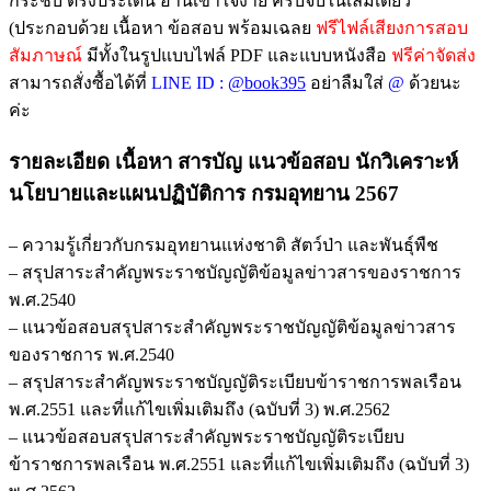
กระชับ ตรงประเด็น อ่านเข้าใจง่าย ครบจบในเล่มเดียว
สัตว์
(ประกอบด้วย เนื้อหา ข้อสอบ พร้อมเฉลย
ฟรีไฟล์เสียงการสอบ
ป่า
สัมภาษณ์
มีทั้งในรูปแบบไฟล์ PDF และแบบหนังสือ
ฟรีค่าจัดส่ง
และ
สามารถสั่งซื้อได้ที่
LINE ID :
@book395
อย่าลืมใส่
@
ด้วยนะ
พันธุ์
ค่ะ
พืช
2567
รายละเอียด เนื้อหา สารบัญ แนวข้อสอบ นักวิเคราะห์
อัพเดท
นโยบายและแผนปฏิบัติการ กรมอุทยาน 2567
ล่าสุด
พร้อม
– ความรู้เกี่ยวกับกรมอุทยานแห่งชาติ สัตว์ป่า และพันธุ์พืช
เฉลย
– สรุปสาระสำคัญพระราชบัญญัติข้อมูลข่าวสารของราชการ
ชิ้น
พ.ศ.2540
– แนวข้อสอบสรุปสาระสำคัญพระราชบัญญัติข้อมูลข่าวสาร
ของราชการ พ.ศ.2540
– สรุปสาระสำคัญพระราชบัญญัติระเบียบข้าราชการพลเรือน
พ.ศ.2551 และที่แก้ไขเพิ่มเติมถึง (ฉบับที่ 3) พ.ศ.2562
– แนวข้อสอบสรุปสาระสำคัญพระราชบัญญัติระเบียบ
ข้าราชการพลเรือน พ.ศ.2551 และที่แก้ไขเพิ่มเติมถึง (ฉบับที่ 3)