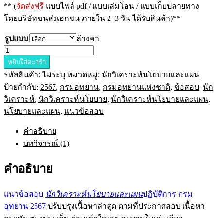
** (
จัดส่งฟรี
แบบไฟล์ pdf / แบบเล่มโอน / แบบเก็บปลายทาง
โดยบริษัทขนส่งเอกชน ภายใน 2–3 วัน ได้รับสินค้า)**
รูปแบบ
ล้างค่า
จำนวน
หยิบใส่ตะกร้า
แนว
รหัสสินค้า:
ไม่ระบุ
หมวดหมู่:
นักวิเคราะห์นโยบายและแผน
ข้อสอบ
ป้ายกำกับ:
2567
,
กรมอุทยาน
,
กรมอุทยานแห่งชาติ
,
ข้อสอบ
,
นัก
นัก
วิเคราะห์
,
นักวิเคราะห์นโยบาย
,
นักวิเคราะห์นโยบายและแผน
,
วิเคราะห์
นโยบายและแผน
,
แนวข้อสอบ
นโยบาย
และ
คำอธิบาย
แผน
บทวิจารณ์ (1)
ปฏิบัติ
การ
คำอธิบาย
กรม
อุทยาน
แนวข้อสอบ
นักวิเคราะห์นโยบายและแผน
ปฏิบัติการ กรม
แห่ง
อุทยาน 2567
ปรับปรุงเนื้อหาล่าสุด ตามที่ประกาศสอบ เนื้อหา
ชาติ