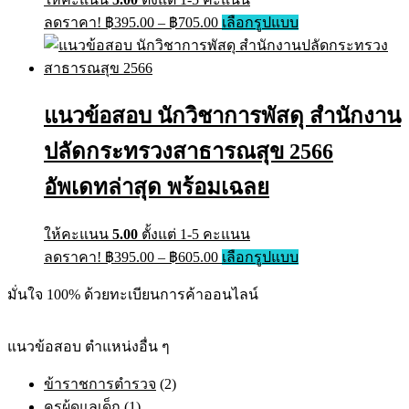
Price
This
ลดราคา!
฿
395.00
–
฿
705.00
เลือกรูปแบบ
range:
product
has
฿395.00
multiple
through
variants.
฿705.00
The
แนวข้อสอบ นักวิชาการพัสดุ สำนักงาน
options
may
ปลัดกระทรวงสาธารณสุข 2566
be
chosen
on
อัพเดทล่าสุด พร้อมเฉลย
the
product
page
ให้คะแนน
5.00
ตั้งแต่ 1-5 คะแนน
Price
This
ลดราคา!
฿
395.00
–
฿
605.00
เลือกรูปแบบ
range:
product
has
฿395.00
มั่นใจ 100% ด้วยทะเบียนการค้าออนไลน์
multiple
through
variants.
฿605.00
The
แนวข้อสอบ ตำแหน่งอื่น ๆ
options
may
ข้าราชการตำรวจ
(2)
be
chosen
ครูผู้ดูแลเด็ก
(1)