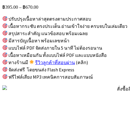
Price
฿
395.00
–
฿
670.00
range:
฿395.00
ปรับปรุงเนื้อหาล่าสุดตรงตามประกาศสอบ
through
เนื้อหากระชับ ตรงประเด็น อ่านเข้าใจง่าย ครบจบในเล่มเดียว
฿670.00
สรุปสาระสำคัญ แนวข้อสอบ พร้อมเฉลย
มีสารบัญเนื้อหา พร้อมเลขหน้า
แบบไฟล์ PDF จัดส่งภายใน 5 นาที ไม่ต้องรอนาน
เนื้อหาเหมือนกัน ทั้งแบบไฟล์ PDF และแบบหนังสือ
ทางร้านมี
รีวิวลูกค้าที่สอบผ่าน
(คลิก)
จัดส่งฟรี โดยขนส่ง Flash Express
ฟรีไฟล์เสียง MP3 เทคนิคการสอบสัมภาษณ์