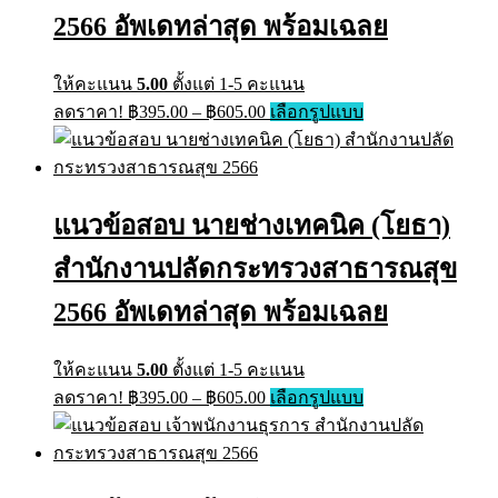
2566 อัพเดทล่าสุด พร้อมเฉลย
ให้คะแนน
5.00
ตั้งแต่ 1-5 คะแนน
Price
This
ลดราคา!
฿
395.00
–
฿
605.00
เลือกรูปแบบ
range:
product
has
฿395.00
multiple
through
variants.
฿605.00
The
แนวข้อสอบ นายช่างเทคนิค (โยธา)
options
may
สำนักงานปลัดกระทรวงสาธารณสุข
be
chosen
on
2566 อัพเดทล่าสุด พร้อมเฉลย
the
product
page
ให้คะแนน
5.00
ตั้งแต่ 1-5 คะแนน
Price
This
ลดราคา!
฿
395.00
–
฿
605.00
เลือกรูปแบบ
range:
product
has
฿395.00
multiple
through
variants.
฿605.00
The