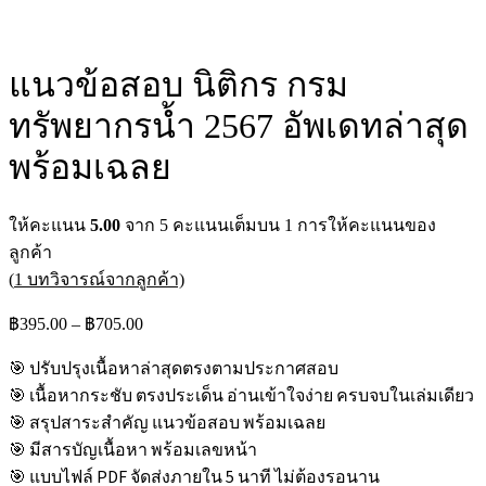
แนวข้อสอบ นิติกร กรม
ทรัพยากรน้ำ 2567 อัพเดทล่าสุด
พร้อมเฉลย
ให้คะแนน
5.00
จาก 5 คะแนนเต็มบน
1
การให้คะแนนของ
ลูกค้า
(
1
บทวิจารณ์จากลูกค้า)
Price
฿
395.00
–
฿
705.00
range:
฿395.00
🎯 ปรับปรุงเนื้อหาล่าสุดตรงตามประกาศสอบ
through
🎯 เนื้อหากระชับ ตรงประเด็น อ่านเข้าใจง่าย ครบจบในเล่มเดียว
฿705.00
🎯 สรุปสาระสำคัญ แนวข้อสอบ พร้อมเฉลย
🎯 มีสารบัญเนื้อหา พร้อมเลขหน้า
🎯 แบบไฟล์ PDF จัดส่งภายใน 5 นาที ไม่ต้องรอนาน