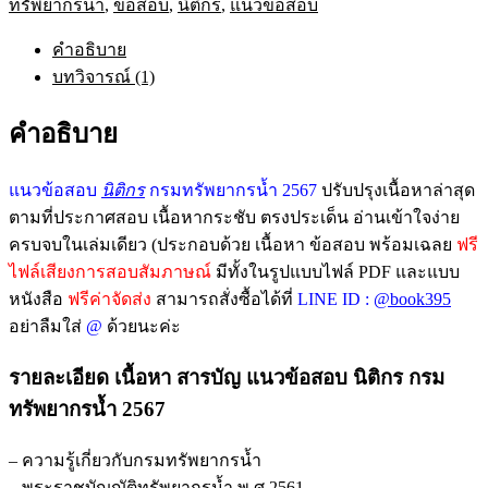
ทรัพยากรน้ำ
,
ข้อสอบ
,
นิติกร
,
แนวข้อสอบ
นิติกร
กรม
คำอธิบาย
ทรัพยากร
บทวิจารณ์ (1)
น้ำ
2567
คำอธิบาย
อัพเดท
ล่าสุด
พร้อม
แนวข้อสอบ
นิติกร
กรมทรัพยากรน้ำ 2567
ปรับปรุงเนื้อหาล่าสุด
เฉลย
ตามที่ประกาศสอบ เนื้อหากระชับ ตรงประเด็น อ่านเข้าใจง่าย
ชิ้น
ครบจบในเล่มเดียว (ประกอบด้วย เนื้อหา ข้อสอบ พร้อมเฉลย
ฟรี
ไฟล์เสียงการสอบสัมภาษณ์
มีทั้งในรูปแบบไฟล์ PDF และแบบ
หนังสือ
ฟรีค่าจัดส่ง
สามารถสั่งซื้อได้ที่
LINE ID :
@book395
อย่าลืมใส่
@
ด้วยนะค่ะ
รายละเอียด เนื้อหา สารบัญ แนวข้อสอบ นิติกร กรม
ทรัพยากรน้ำ 2567
– ความรู้เกี่ยวกับกรมทรัพยากรน้ำ
– พระราชบัญญัติทรัพยากรน้ำ พ.ศ.2561