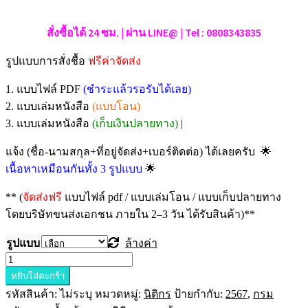
สั่งซื้อได้ 24 ซม. | ผ่าน LINE@ | Tel : 0808343835
รูปแบบการสั่งชื้อ
ฟรีค่าจัดส่ง
1. แบบไฟล์ PDF
(ชำระแล้วรอรับได้เลย)
2. แบบเล่มหนังสือ
(แบบโอน)
3. แบบเล่มหนังสือ
(เก็บเงินปลายทาง)
|
🌟
แจ้ง (ชื่อ-นามสกุล+ที่อยู่จัดส่ง+เบอร์ติดต่อ) ได้เลยครับ
🌟
เนื้อหาเหมือนกันทั้ง 3 รูปแบบ
** (
จัดส่งฟรี
แบบไฟล์ pdf / แบบเล่มโอน / แบบเก็บปลายทาง
โดยบริษัทขนส่งเอกชน ภายใน 2–3 วัน ได้รับสินค้า)**
รูปแบบ
ล้างค่า
จำนวน
หยิบใส่ตะกร้า
แนว
รหัสสินค้า:
ไม่ระบุ
หมวดหมู่:
นิติกร
ป้ายกำกับ:
2567
,
กรม
ข้อสอบ