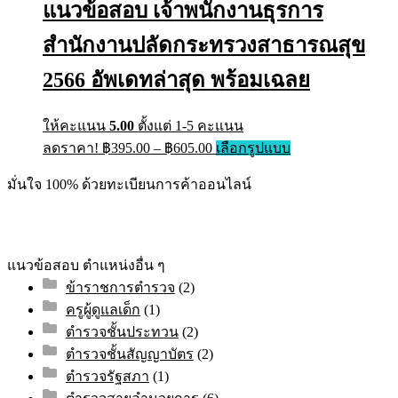
แนวข้อสอบ เจ้าพนักงานธุรการ
options
may
สำนักงานปลัดกระทรวงสาธารณสุข
be
chosen
on
2566 อัพเดทล่าสุด พร้อมเฉลย
the
product
page
ให้คะแนน
5.00
ตั้งแต่ 1-5 คะแนน
Price
This
ลดราคา!
฿
395.00
–
฿
605.00
เลือกรูปแบบ
range:
product
has
฿395.00
มั่นใจ 100% ด้วยทะเบียนการค้าออนไลน์
multiple
through
variants.
฿605.00
The
options
may
แนวข้อสอบ ตำแหน่งอื่น ๆ
be
ข้าราชการตำรวจ
(2)
chosen
on
ครูผู้ดูแลเด็ก
(1)
the
ตำรวจชั้นประทวน
(2)
product
page
ตำรวจชั้นสัญญาบัตร
(2)
ตำรวจรัฐสภา
(1)