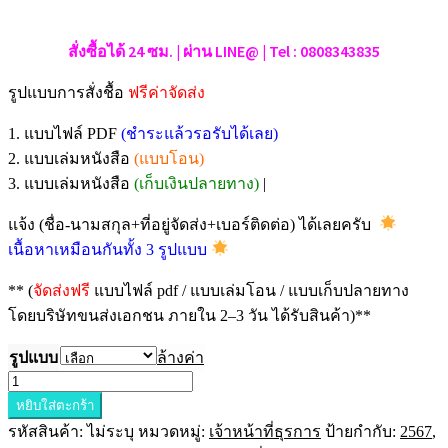
สั่งซื้อได้ 24 ซม. | ผ่าน LINE@ | Tel : 0808343835
รูปแบบการสั่งชื้อ
ฟรีค่าจัดส่ง
1. แบบไฟล์ PDF
(ชำระแล้วรอรับได้เลย)
2. แบบเล่มหนังสือ
(แบบโอน)
3. แบบเล่มหนังสือ
(เก็บเงินปลายทาง)
|
แจ้ง (ชื่อ-นามสกุล+ที่อยู่จัดส่ง+เบอร์ติดต่อ) ได้เลยครับ
เนื้อหาเหมือนกันทั้ง 3 รูปแบบ
** (
จัดส่งฟรี
แบบไฟล์ pdf / แบบเล่มโอน / แบบเก็บปลายทาง
โดยบริษัทขนส่งเอกชน ภายใน 2–3 วัน ได้รับสินค้า)**
รูปแบบ
ล้างค่า
จำนวน
หยิบใส่ตะกร้า
แนว
รหัสสินค้า:
ไม่ระบุ
หมวดหมู่:
เจ้าหน้าที่ธุรการ
ป้ายกำกับ:
2567
,
ข้อสอบ