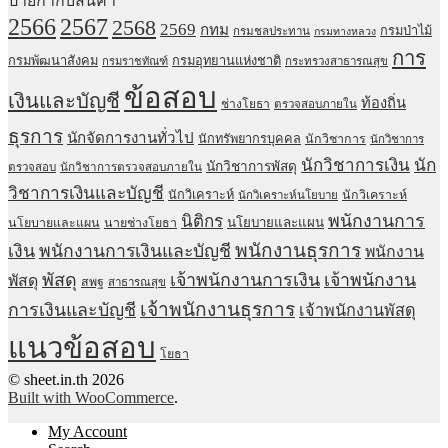
ป้ายกำกับสินค้า
2567
2566
2568
2569
กทม
กรมป่าไม้
กรมชลประทาน
กรมทางหลวง
การ
กรมพัฒนาสังคม
กรมอุทยานแห่งชาติ
กรมราชทัณฑ์
กระทรวงสาธารณสุข
ข้อสอบ
เงินและบัญชี
ท้องถิ่น
ช่างโยธา
ตรวจสอบภายใน
ธุรการ
นักจัดการงานทั่วไป
นักทรัพยากรบุคคล
นักวิชาการ
นักวิชาการ
นักวิชาการเงิน
นัก
นักวิชาการพัสดุ
ตรวจสอบ
นักวิชาการตรวจสอบภายใน
วิชาการเงินและบัญชี
นักวิเคราะห์
นักวิเคราะห์
นักวิเคราะห์นโยบาย
พนักงานการ
นิติกร
นโยบายและแผน
นโยบายและแผน
นายช่างโยธา
พนักงานธุรการ
เงิน
พนักงานการเงินและบัญชี
พนักงาน
พัสดุ
เจ้าพนักงานการเงิน
เจ้าพนักงาน
พัสดุ
สพฐ
สาธารณสุข
เจ้าพนักงานธุรการ
การเงินและบัญชี
เจ้าพนักงานพัสดุ
แนวข้อสอบ
โยธา
© sheet.in.th 2026
Built with WooCommerce
.
My Account