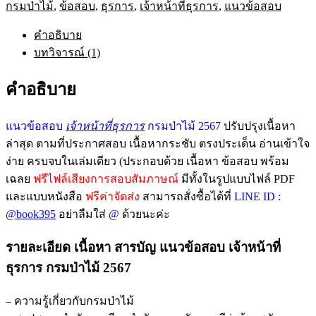
กรมป่าไม้
,
ข้อสอบ
,
ธุรการ
,
เจ้าหน้าที่ธุรการ
,
แนวข้อสอบ
เจ้า
หน้าที่
คำอธิบาย
ธุรการ
บทวิจารณ์ (1)
กรม
ป่า
คำอธิบาย
ไม้
2567
อัพเดท
แนวข้อสอบ
เจ้าหน้าที่ธุรการ
กรมป่าไม้ 2567
ปรับปรุงเนื้อหา
ล่าสุด
ล่าสุด ตามที่ประกาศสอบ เนื้อหากระชับ ตรงประเด็น อ่านเข้าใจ
พร้อม
ง่าย ครบจบในเล่มเดียว (ประกอบด้วย เนื้อหา ข้อสอบ พร้อม
เฉลย
เฉลย
ฟรีไฟล์เสียงการสอบสัมภาษณ์
มีทั้งในรูปแบบไฟล์ PDF
ชิ้น
และแบบหนังสือ
ฟรีค่าจัดส่ง
สามารถสั่งซื้อได้ที่
LINE ID :
@book395
อย่าลืมใส่
@
ด้วยนะค่ะ
รายละเอียด เนื้อหา สารบัญ แนวข้อสอบ เจ้าหน้าที่
ธุรการ กรมป่าไม้ 2567
– ความรู้เกี่ยวกับกรมป่าไม้