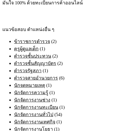
฿395.00
มั่นใจ 100% ด้วยทะเบียนการค้าออนไลน์
multiple
through
variants.
฿605.00
The
options
may
แนวข้อสอบ ตำแหน่งอื่น ๆ
be
chosen
ข้าราชการตำรวจ
(2)
on
the
ครูผู้ดูแลเด็ก
(1)
product
ตำรวจชั้นประทวน
(2)
page
ตำรวจชั้นสัญญาบัตร
(2)
ตำรวจรัฐสภา
(1)
ตำรวจสายอำนวยการ
(6)
นักจดหมายเหตุ
(1)
นักจัดการความรู้
(1)
นักจัดการงานช่าง
(1)
นักจัดการงานทะเบียน
(1)
นักจัดการงานทั่วไป
(54)
นักจัดการงานเทศกิจ
(1)
นักจัดการงานโยธา
(1)