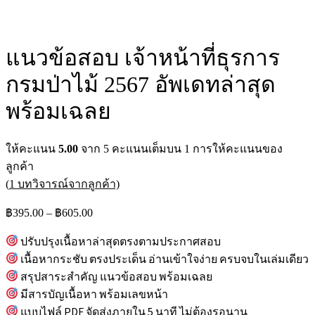
แนวข้อสอบ เจ้าหน้าที่ธุรการ
กรมป่าไม้ 2567 อัพเดทล่าสุด
พร้อมเฉลย
ให้คะแนน
5.00
จาก 5 คะแนนเต็มบน
1
การให้คะแนนของ
ลูกค้า
(
1
บทวิจารณ์จากลูกค้า)
Price
฿
395.00
–
฿
605.00
range:
฿395.00
ปรับปรุงเนื้อหาล่าสุดตรงตามประกาศสอบ
through
เนื้อหากระชับ ตรงประเด็น อ่านเข้าใจง่าย ครบจบในเล่มเดียว
฿605.00
สรุปสาระสำคัญ แนวข้อสอบ พร้อมเฉลย
มีสารบัญเนื้อหา พร้อมเลขหน้า
แบบไฟล์ PDF จัดส่งภายใน 5 นาที ไม่ต้องรอนาน