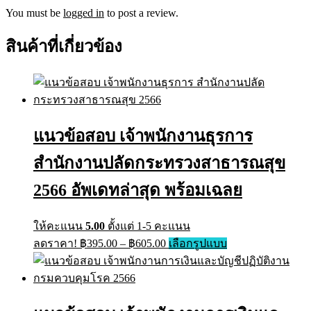
You must be
logged in
to post a review.
สินค้าที่เกี่ยวข้อง
แนวข้อสอบ เจ้าพนักงานธุรการ
สำนักงานปลัดกระทรวงสาธารณสุข
2566 อัพเดทล่าสุด พร้อมเฉลย
ให้คะแนน
5.00
ตั้งแต่ 1-5 คะแนน
Price
This
ลดราคา!
฿
395.00
–
฿
605.00
เลือกรูปแบบ
range:
product
has
฿395.00
multiple
through
variants.
฿605.00
The