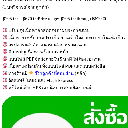
(
1
บทวิจารณ์จากลูกค้า)
฿
395.00
–
฿
670.00
Price range: ฿395.00 through ฿670.00
ปรับปรุงเนื้อหาล่าสุดตรงตามประกาศสอบ
เนื้อหากระชับ ตรงประเด็น อ่านเข้าใจง่าย ครบจบในเล่มเดียว
สรุปสาระสำคัญ แนวข้อสอบ พร้อมเฉลย
มีสารบัญเนื้อหา พร้อมเลขหน้า
แบบไฟล์ PDF จัดส่งภายใน 5 นาที ไม่ต้องรอนาน
เนื้อหาเหมือนกัน ทั้งแบบไฟล์ PDF และแบบหนังสือ
ทางร้านมี
รีวิวลูกค้าที่สอบผ่าน
(คลิก)
จัดส่งฟรี โดยขนส่ง Flash Express
ฟรีไฟล์เสียง MP3 เทคนิคการสอบสัมภาษณ์