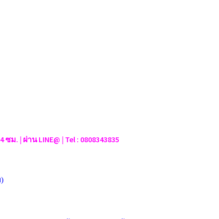
้ 24 ซม. | ผ่าน LINE@ | Tel : 0808343835
)