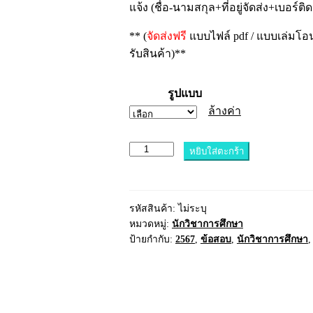
แจ้ง (ชื่อ-นามสกุล+ที่อยู่จัดส่ง+เบอร์ต
** (
จัดส่งฟรี
แบบไฟล์ pdf / แบบเล่มโอ
รับสินค้า)**
รูปแบบ
ล้างค่า
จำนวน
หยิบใส่ตะกร้า
แนว
ข้อสอบ
นัก
รหัสสินค้า:
ไม่ระบุ
วิชาการ
หมวดหมู่:
นักวิชาการศึกษา
ศึกษา
ป้ายกำกับ:
2567
,
ข้อสอบ
,
นักวิชาการศึกษา
สำนักงาน
คณะ
กรรมการ
การ