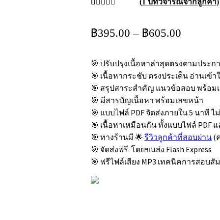
(
1
บทวิจารณ์จากลูกค้า)
ให้คะแนน
1
5.00
จาก 5
Price
฿
395.00
–
฿
605.00
คะแนนเต็ม
range:
บน
การให้
฿395.00
คะแนนของ
🎯 ปรับปรุงเนื้อหาล่าสุดตรงตามประ
through
ลูกค้า
🎯 เนื้อหากระชับ ตรงประเด็น อ่านเข้า
฿605.00
🎯 สรุปสาระสำคัญ แนวข้อสอบ พร้อม
🎯 มีสารบัญเนื้อหา พร้อมเลขหน้า
🎯 แบบไฟล์ PDF จัดส่งภายใน 5 นาที ไ
🎯 เนื้อหาเหมือนกัน ทั้งแบบไฟล์ PDF 
🎯 ทางร้านมี 🌟
รีวิวลูกค้าที่สอบผ่าน
(ค
🎯 จัดส่งฟรี โดยขนส่ง Flash Express
🎯 ฟรีไฟล์เสียง MP3 เทคนิคการสอบส