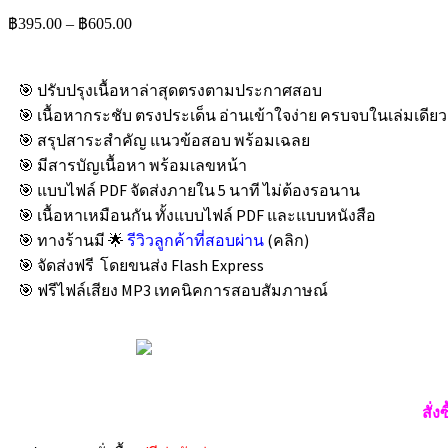
฿
395.00
–
฿
605.00
🎯 ปรับปรุงเนื้อหาล่าสุดตรงตามประกาศสอบ
🎯 เนื้อหากระชับ ตรงประเด็น อ่านเข้าใจง่าย ครบจบในเล่มเดียว
🎯 สรุปสาระสำคัญ แนวข้อสอบ พร้อมเฉลย
🎯 มีสารบัญเนื้อหา พร้อมเลขหน้า
🎯 แบบไฟล์ PDF จัดส่งภายใน 5 นาที ไม่ต้องรอนาน
🎯 เนื้อหาเหมือนกัน ทั้งแบบไฟล์ PDF และแบบหนังสือ
🎯 ทางร้านมี 🌟
รีวิวลูกค้าที่สอบผ่าน
(คลิก)
🎯 จัดส่งฟรี โดยขนส่ง Flash Express
🎯 ฟรีไฟล์เสียง MP3 เทคนิคการสอบสัมภาษณ์
สั่ง