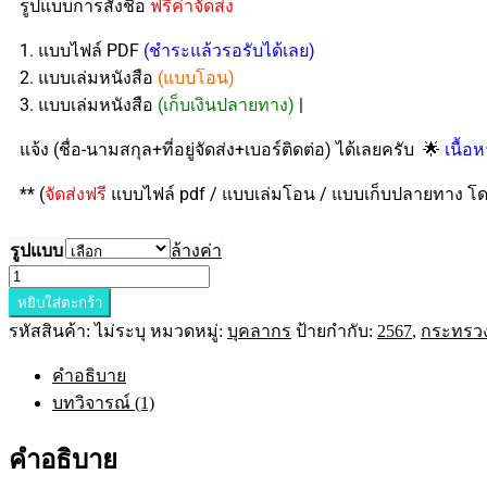
รูปแบบการสั่งชื้อ
ฟรีค่าจัดส่ง
1. แบบไฟล์ PDF
(ชำระแล้วรอรับได้เลย)
2. แบบเล่มหนังสือ
(แบบโอน)
3. แบบเล่มหนังสือ
(เก็บเงินปลายทาง)
|
🌟
แจ้ง (ชื่อ-นามสกุล+ที่อยู่จัดส่ง+เบอร์ติดต่อ) ได้เลยครับ
เนื้อ
** (
จัดส่งฟรี
แบบไฟล์ pdf / แบบเล่มโอน / แบบเก็บปลายทาง โดย
รูปแบบ
ล้างค่า
หยิบใส่ตะกร้า
รหัสสินค้า:
ไม่ระบุ
หมวดหมู่:
บุคลากร
ป้ายกำกับ:
2567
,
กระทรว
คำอธิบาย
บทวิจารณ์ (1)
คำอธิบาย