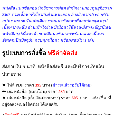
หนังสือ แนวข้อสอบ นักวิชาการพัสดุ สำนักงานกองทุนยุติธรรม
2567 รวมเ
นื้อหาที่เกี่ยวกับตำแหน่งสอบ อ้างอิงจากประกาศรับ
สมัคร ครบจบในเล่มเดียว รวมแนวข้อสอบที่ออกบ่อยสุด สรุป
เนื้อหากระชับ อ่านเข้าใจง่าย มีเนื้อหาให้อ่าน/มีสาระบัญ/มีเลข
หน้า/มีสรุปเนื้อหาท้ายบท/มีแนวข้อสอบ/พร้อมเฉลย เนื้อหา
อัพเดทเป็นปัจจุบัน ครบทุกเนื้อหา พร้อมสอบใน 1 เล่ม
รูปแบบการสั่งชื้อ
ฟรีค่าจัดส่ง
ส่งภายใน 5 นาที| หนังสือส่งฟรี และมีบริการเก็บเงิน
ปลายทาง
🌟 ไฟล์ PDF ราคา
395
บาท (
ชำระแล้วรอรับได้เลย
)
🌟 เล่มหนังสือ (แบบโอน) ราคา
585
บาท
🌟 เล่มหนังสือ (เก็บเงินปลายทาง) ราคา
605
บาท | แจ้ง (ชื่อ+ที่
อยู่จัดส่ง+เบอร์ติดต่อ) ได้เลยครับ
(
จัดส่งฟรี
แบบไฟล์ pdf / แบบเล่มโอน / แบบเก็บปลายทาง โดย