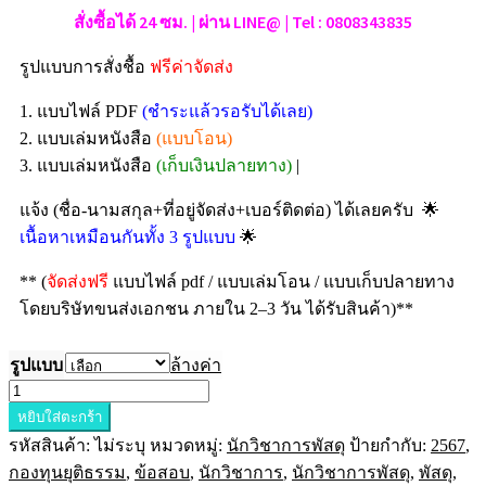
สั่งซื้อได้ 24 ซม. | ผ่าน LINE@ | Tel : 0808343835
รูปแบบการสั่งชื้อ
ฟรีค่าจัดส่ง
1. แบบไฟล์ PDF
(ชำระแล้วรอรับได้เลย)
2. แบบเล่มหนังสือ
(แบบโอน)
3. แบบเล่มหนังสือ
(เก็บเงินปลายทาง)
|
🌟
แจ้ง (ชื่อ-นามสกุล+ที่อยู่จัดส่ง+เบอร์ติดต่อ) ได้เลยครับ
🌟
เนื้อหาเหมือนกันทั้ง 3 รูปแบบ
** (
จัดส่งฟรี
แบบไฟล์ pdf / แบบเล่มโอน / แบบเก็บปลายทาง
โดยบริษัทขนส่งเอกชน ภายใน 2–3 วัน ได้รับสินค้า)**
รูปแบบ
ล้างค่า
หยิบใส่ตะกร้า
รหัสสินค้า:
ไม่ระบุ
หมวดหมู่:
นักวิชาการพัสดุ
ป้ายกำกับ:
2567
,
กองทุนยุติธรรม
,
ข้อสอบ
,
นักวิชาการ
,
นักวิชาการพัสดุ
,
พัสดุ
,