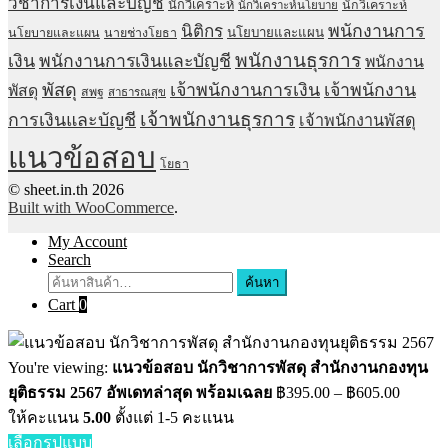
วิชาการเงินและบัญชี
นักวิเคราะห์
นักวิเคราะห์
นักวิเคราะห์นโยบาย
พนักงานการ
นิติกร
นโยบายและแผน
นโยบายและแผน
นายช่างโยธา
พนักงานธุรการ
เงิน
พนักงานการเงินและบัญชี
พนักงาน
พัสดุ
เจ้าพนักงานการเงิน
เจ้าพนักงาน
พัสดุ
สพฐ
สาธารณสุข
เจ้าพนักงานธุรการ
การเงินและบัญชี
เจ้าพนักงานพัสดุ
แนวข้อสอบ
โยธา
© sheet.in.th 2026
Built with WooCommerce
.
My Account
Search
ค้นหา
Cart
0
You're viewing:
แนวข้อสอบ นักวิชาการพัสดุ สำนักงานกองทุน
ยุติธรรม 2567 อัพเดทล่าสุด พร้อมเฉลย
฿
395.00
–
฿
605.00
ให้คะแนน
5.00
ตั้งแต่ 1-5 คะแนน
เลือกรูปแบบ