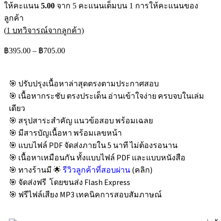
ให้คะแนน
5.00
จาก 5 คะแนนเต็มบน
1
การให้คะแนนของ
ลูกค้า
(
1
บทวิจารณ์จากลูกค้า)
฿
395.00
–
฿
705.00
🎯 ปรับปรุงเนื้อหาล่าสุดตรงตามประกาศสอบ
🎯 เนื้อหากระชับ ตรงประเด็น อ่านเข้าใจง่าย ครบจบในเล่ม
เดียว
🎯 สรุปสาระสำคัญ แนวข้อสอบ พร้อมเฉลย
🎯 มีสารบัญเนื้อหา พร้อมเลขหน้า
🎯 แบบไฟล์ PDF จัดส่งภายใน 5 นาที ไม่ต้องรอนาน
🎯 เนื้อหาเหมือนกัน ทั้งแบบไฟล์ PDF และแบบหนังสือ
🎯 ทางร้านมี 🌟
รีวิวลูกค้าที่สอบผ่าน
(คลิก)
🎯 จัดส่งฟรี โดยขนส่ง Flash Express
🎯 ฟรีไฟล์เสียง MP3 เทคนิคการสอบสัมภาษณ์