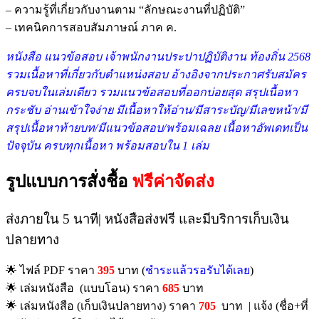
– ความรู้ที่เกี่ยวกับงานตาม “ลักษณะงานที่ปฏิบัติ”
– เทคนิคการสอบสัมภาษณ์ ภาค ค.
หนังสือ แนวข้อสอบ เจ้าพนักงานประปาปฏิบัติงาน ท้องถิ่น 2568
รวมเ
นื้อหาที่เกี่ยวกับตำแหน่งสอบ อ้างอิงจากประกาศรับสมัคร
ครบจบในเล่มเดียว รวมแนวข้อสอบที่ออกบ่อยสุด สรุปเนื้อหา
กระชับ อ่านเข้าใจง่าย มีเนื้อหาให้อ่าน/มีสาระบัญ/มีเลขหน้า/มี
สรุปเนื้อหาท้ายบท/มีแนวข้อสอบ/พร้อมเฉลย เนื้อหาอัพเดทเป็น
ปัจจุบัน ครบทุกเนื้อหา พร้อมสอบใน 1 เล่ม
รูปแบบการสั่งชื้อ
ฟรีค่าจัดส่ง
ส่งภายใน 5 นาที| หนังสือส่งฟรี และมีบริการเก็บเงิน
ปลายทาง
🌟 ไฟล์ PDF ราคา
395
บาท (
ชำระแล้วรอรับได้เลย
)
🌟 เล่มหนังสือ (แบบโอน) ราคา
685
บาท
🌟 เล่มหนังสือ (เก็บเงินปลายทาง) ราคา
705
บาท | แจ้ง (ชื่อ+ที่