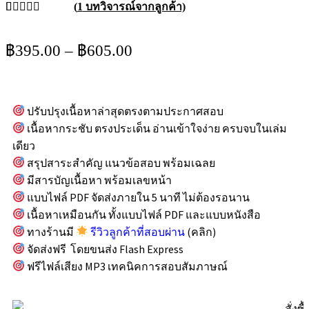
(
1
บทวิจารณ์จากลูกค้า)
ให้คะแนน
1
5.00
จาก 5
฿
395.00
–
฿
605.00
คะแนนเต็ม
บน
การให้
คะแนนของ
ลูกค้า
ปรับปรุงเนื้อหาล่าสุดตรงตามประกาศสอบ
เนื้อหากระชับ ตรงประเด็น อ่านเข้าใจง่าย ครบจบในเล่ม
เดียว
สรุปสาระสำคัญ แนวข้อสอบ พร้อมเฉลย
มีสารบัญเนื้อหา พร้อมเลขหน้า
แบบไฟล์ PDF จัดส่งภายใน 5 นาที ไม่ต้องรอนาน
เนื้อหาเหมือนกัน ทั้งแบบไฟล์ PDF และแบบหนังสือ
ทางร้านมี
รีวิวลูกค้าที่สอบผ่าน
(คลิก)
จัดส่งฟรี โดยขนส่ง Flash Express
ฟรีไฟล์เสียง MP3 เทคนิคการสอบสัมภาษณ์