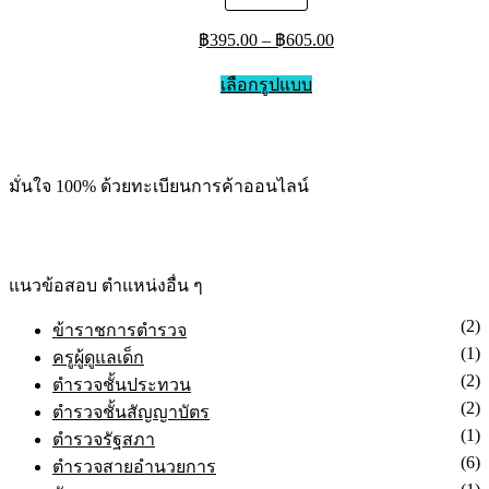
ให้คะแนน
ลดราคา!
5.00
ตั้งแต่
1-5 คะแนน
฿
395.00
–
฿
605.00
เลือกรูปแบบ
มั่นใจ 100% ด้วยทะเบียนการค้าออนไลน์
แนวข้อสอบ ตำแหน่งอื่น ๆ
(2)
ข้าราชการตำรวจ
(1)
ครูผู้ดูแลเด็ก
(2)
ตำรวจชั้นประทวน
(2)
ตำรวจชั้นสัญญาบัตร
(1)
ตำรวจรัฐสภา