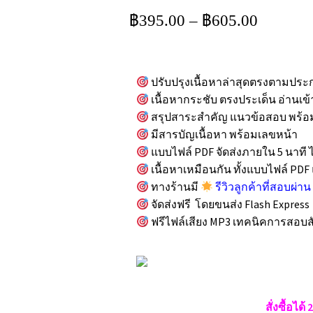
5.00
จาก 5
฿
395.00
–
฿
605.00
คะแนนเต็ม
บน
การให้
คะแนนของ
ลูกค้า
ปรับปรุงเนื้อหาล่าสุดตรงตามปร
เนื้อหากระชับ ตรงประเด็น อ่านเข
สรุปสาระสำคัญ แนวข้อสอบ พร้อ
มีสารบัญเนื้อหา พร้อมเลขหน้า
แบบไฟล์ PDF จัดส่งภายใน 5 นาที
เนื้อหาเหมือนกัน ทั้งแบบไฟล์ PD
ทางร้านมี
รีวิวลูกค้าที่สอบผ่าน
จัดส่งฟรี โดยขนส่ง Flash Express
ฟรีไฟล์เสียง MP3 เทคนิคการสอบ
สั่งซื้อได