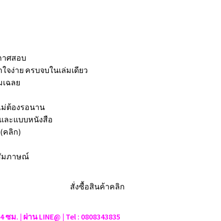
ะกาศสอบ
้าใจง่าย ครบจบในเล่มเดียว
มเฉลย
 ไม่ต้องรอนาน
F และแบบหนังสือ
(คลิก)
สัมภาษณ์
้ 24 ซม. | ผ่าน LINE@ | Tel : 0808343835