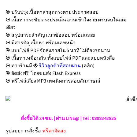
🎯 ปรับปรุงเนื้อหาล่าสุดตรงตามประกาศสอบ
🎯 เนื้อหากระชับ ตรงประเด็น อ่านเข้าใจง่าย ครบจบในเล่ม
เดียว
🎯 สรุปสาระสำคัญ แนวข้อสอบ พร้อมเฉลย
🎯 มีสารบัญเนื้อหา พร้อมเลขหน้า
🎯 แบบไฟล์ PDF จัดส่งภายใน 5 นาที ไม่ต้องรอนาน
🎯 เนื้อหาเหมือนกัน ทั้งแบบไฟล์ PDF และแบบหนังสือ
🎯 ทางร้านมี 🌟
รีวิวลูกค้าที่สอบผ่าน
(คลิก)
🎯 จัดส่งฟรี โดยขนส่ง Flash Express
🎯 ฟรีไฟล์เสียง MP3 เทคนิคการสอบสัมภาษณ์
สั่งซื้อได้ 24 ซม. | ผ่าน LINE@ | Tel : 0808343835
รูปแบบการสั่งชื้อ
ฟรีค่าจัดส่ง