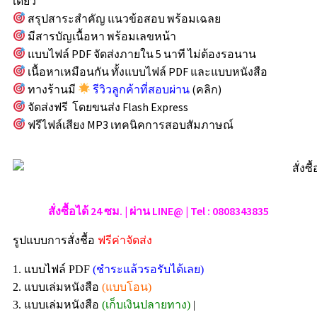
เดียว
สรุปสาระสำคัญ แนวข้อสอบ พร้อมเฉลย
มีสารบัญเนื้อหา พร้อมเลขหน้า
แบบไฟล์ PDF จัดส่งภายใน 5 นาที ไม่ต้องรอนาน
เนื้อหาเหมือนกัน ทั้งแบบไฟล์ PDF และแบบหนังสือ
ทางร้านมี
รีวิวลูกค้าที่สอบผ่าน
(คลิก)
จัดส่งฟรี โดยขนส่ง Flash Express
ฟรีไฟล์เสียง MP3 เทคนิคการสอบสัมภาษณ์
สั่งซื้อได้ 24 ซม. | ผ่าน LINE@ | Tel : 0808343835
รูปแบบการสั่งชื้อ
ฟรีค่าจัดส่ง
1. แบบไฟล์ PDF
(ชำระแล้วรอรับได้เลย)
2. แบบเล่มหนังสือ
(แบบโอน)
3. แบบเล่มหนังสือ
(เก็บเงินปลายทาง)
|