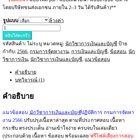
โดยบริษัทขนส่งเอกชน ภายใน 2–3 วัน ได้รับสินค้า)**
รูปแบบ
ล้างค่า
จำนวน
หยิบใส่ตะกร้า
แนว
รหัสสินค้า:
ไม่ระบุ
หมวดหมู่:
นักวิชาการเงินและบัญชี
ป้าย
ข้อสอบ
กำกับ:
2566
,
กรมการจัดหางาน
,
การเงินและบัญชี
,
ข้อสอบ
,
นัก
นัก
วิชาการเงิน
,
นักวิชาการเงินและบัญชี
,
แนวข้อสอบ
วิชาการ
เงิน
คำอธิบาย
และ
บทวิจารณ์ (1)
บัญชี
ปฏิบัติ
คำอธิบาย
การ
กรม
แนวข้อสอบ
นักวิชาการเงินและบัญชี
ปฏิบัติการ กรมการจัดหา
การ
งาน 2566
ปรับปรุงเนื้อหาล่าสุด ตามที่ประกาศสอบ เนื้อหา
จัดหา
กระชับ ตรงประเด็น อ่านเข้าใจง่าย ครบจบในเล่มเดียว
งาน
(ประกอบด้วย เนื้อหา ข้อสอบ พร้อมเฉลย
ฟรีไฟล์เสียงการสอบ
2566