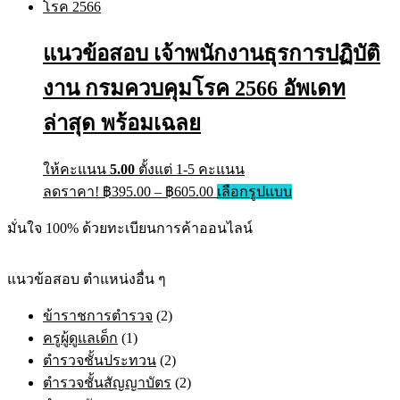
multiple
through
variants.
฿605.00
The
แนวข้อสอบ เจ้าพนักงานธุรการปฏิบัติ
options
may
งาน กรมควบคุมโรค 2566 อัพเดท
be
chosen
on
ล่าสุด พร้อมเฉลย
the
product
page
ให้คะแนน
5.00
ตั้งแต่ 1-5 คะแนน
Price
This
ลดราคา!
฿
395.00
–
฿
605.00
เลือกรูปแบบ
range:
product
has
฿395.00
มั่นใจ 100% ด้วยทะเบียนการค้าออนไลน์
multiple
through
variants.
฿605.00
The
แนวข้อสอบ ตำแหน่งอื่น ๆ
options
may
ข้าราชการตำรวจ
(2)
be
chosen
ครูผู้ดูแลเด็ก
(1)
on
ตำรวจชั้นประทวน
(2)
the
product
ตำรวจชั้นสัญญาบัตร
(2)
page