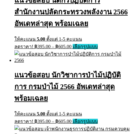
แนวข้อสอบ นิติกรปฏิบัติการ
สำนักงานปลัดกระทรวงพลังงาน 2566
อัพเดทล่าสุด พร้อมเฉลย
ให้คะแนน
5.00
ตั้งแต่ 1-5 คะแนน
Price
This
ลดราคา!
฿
395.00
–
฿
605.00
เลือกรูปแบบ
range:
product
has
฿395.00
multiple
through
variants.
฿605.00
The
แนวข้อสอบ นักวิชาการป่าไม้ปฏิบัติ
options
may
การ กรมป่าไม้ 2566 อัพเดทล่าสุด
be
chosen
พร้อมเฉลย
on
the
product
ให้คะแนน
5.00
ตั้งแต่ 1-5 คะแนน
page
Price
This
ลดราคา!
฿
395.00
–
฿
605.00
เลือกรูปแบบ
range:
product
has
฿395.00