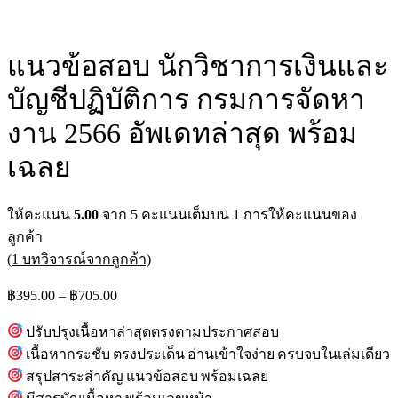
แนวข้อสอบ นักวิชาการเงินและ
บัญชีปฏิบัติการ กรมการจัดหา
งาน 2566 อัพเดทล่าสุด พร้อม
เฉลย
ให้คะแนน
5.00
จาก 5 คะแนนเต็มบน
1
การให้คะแนนของ
ลูกค้า
(
1
บทวิจารณ์จากลูกค้า)
Price
฿
395.00
–
฿
705.00
range:
฿395.00
ปรับปรุงเนื้อหาล่าสุดตรงตามประกาศสอบ
through
เนื้อหากระชับ ตรงประเด็น อ่านเข้าใจง่าย ครบจบในเล่มเดียว
฿705.00
สรุปสาระสำคัญ แนวข้อสอบ พร้อมเฉลย
มีสารบัญเนื้อหา พร้อมเลขหน้า