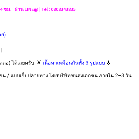
้ 24 ซม. | ผ่าน LINE@ | Tel : 0808343835
ลย)
|
🌟
🌟
ติดต่อ) ได้เลยครับ
เนื้อหาเหมือนกันทั้ง 3 รูปแบบ
โอน / แบบเก็บปลายทาง โดยบริษัทขนส่งเอกชน ภายใน 2–3 วัน