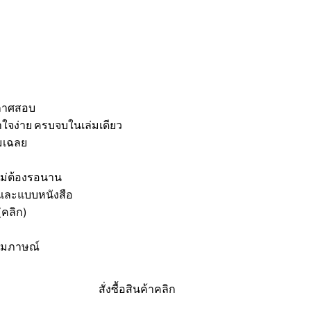
ะกาศสอบ
้าใจง่าย ครบจบในเล่มเดียว
มเฉลย
ไม่ต้องรอนาน
F และแบบหนังสือ
(คลิก)
สัมภาษณ์